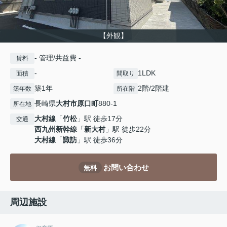
【外観】
- 管理/共益費 -
賃料
-
1LDK
面積
間取り
築1年
2階/2階建
築年数
所在階
長崎県
大村市
原口町
880-1
所在地
大村線
「
竹松
」駅 徒歩17分
交通
西九州新幹線
「
新大村
」駅 徒歩22分
大村線
「
諏訪
」駅 徒歩36分
お問い合わせ
無料
周辺施設