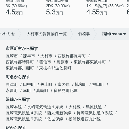
長崎市東町
長崎市田中町
長崎市矢上町
3K (39.66㎡)
2DK (39.00㎡)
1K＋S(納戸) (35.98㎡)
2
4.5
5.3
4.55
万円
万円
万円
ヘヤミセ
大村市の賃貸物件一覧
竹松駅
福田treasure
市区町村から探す
長崎市
諫早市
大村市
西彼杵郡長与町
西彼杵郡時津町
雲仙市
島原市
東彼杵郡東彼杵町
東彼杵郡川棚町
東彼杵郡波佐見町
町名から探す
貝津町
田中町
矢上町
富の原
協和町
福田町
永昌町
幸町
真崎町
多良見町化屋
沿線から探す
長崎本線
長崎電気軌道１系統
大村線
島原鉄道
長崎電気軌道４系統
西九州新幹線
長崎電気軌道３系統
長崎電気軌道５系統
佐世保線
松浦鉄道西九州線
駅から探す