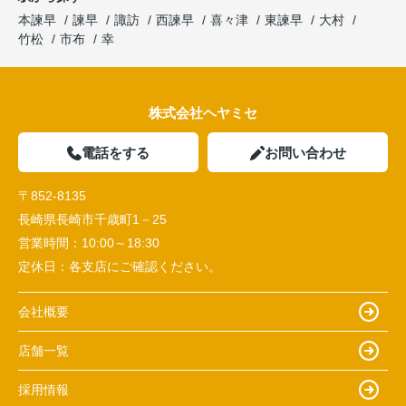
本諫早
諫早
諏訪
西諫早
喜々津
東諫早
大村
竹松
市布
幸
株式会社ヘヤミセ
電話をする
お問い合わせ
〒852-8135
長崎県長崎市千歳町1－25
営業時間：
10:00～18:30
定休日：
各支店にご確認ください。
会社概要
店舗一覧
採用情報