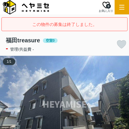
0
お気に入り
この物件の募集は終了しました。
福田treasure
空室0
-
管理/共益費 -
1
/
1