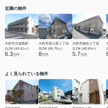
近隣の物件
大村市古賀島町
大村市富の原１丁目
大村市植松２丁目
1LDK (43.41㎡)
3LDK (66.70㎡)
1LDK (40.69㎡)
1
6.3
8
5.7
万円
万円
万円
よく見られている物件