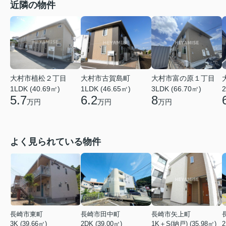
近隣の物件
大村市植松２丁目
大村市古賀島町
大村市富の原１丁目
1LDK (40.69㎡)
1LDK (46.65㎡)
3LDK (66.70㎡)
2
5.7
6.2
8
万円
万円
万円
よく見られている物件
長崎市東町
長崎市田中町
長崎市矢上町
3K (39.66㎡)
2DK (39.00㎡)
1K＋S(納戸) (35.98㎡)
2