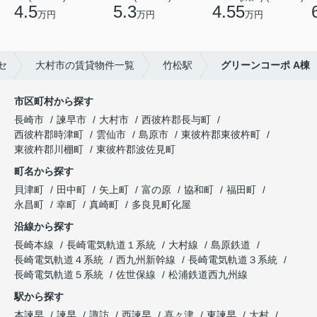
4.5
5.3
4.55
万円
万円
万円
セ
大村市の賃貸物件一覧
竹松駅
グリーンコーポ A棟
市区町村から探す
長崎市
諫早市
大村市
西彼杵郡長与町
西彼杵郡時津町
雲仙市
島原市
東彼杵郡東彼杵町
東彼杵郡川棚町
東彼杵郡波佐見町
町名から探す
貝津町
田中町
矢上町
富の原
協和町
福田町
永昌町
幸町
真崎町
多良見町化屋
沿線から探す
長崎本線
長崎電気軌道１系統
大村線
島原鉄道
長崎電気軌道４系統
西九州新幹線
長崎電気軌道３系統
長崎電気軌道５系統
佐世保線
松浦鉄道西九州線
駅から探す
本諫早
諫早
諏訪
西諫早
喜々津
東諫早
大村