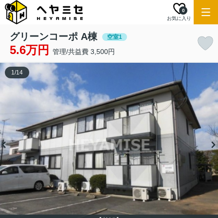
0
お気に入り
グリーンコーポ A棟
空室1
5.6万円
管理/共益費 3,500円
1
/
14