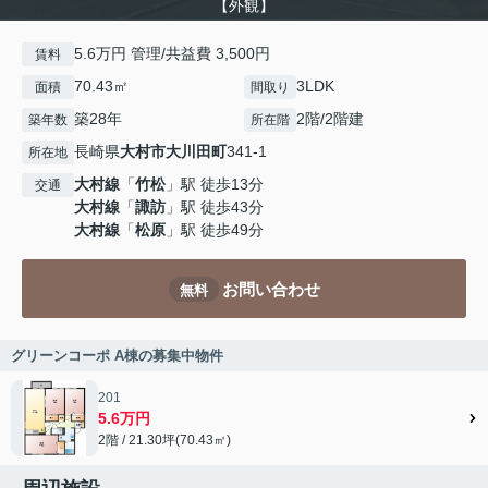
【外観】
5.6万円 管理/共益費 3,500円
賃料
70.43㎡
3LDK
面積
間取り
築28年
2階/2階建
築年数
所在階
長崎県
大村市
大川田町
341-1
所在地
大村線
「
竹松
」駅 徒歩13分
交通
大村線
「
諏訪
」駅 徒歩43分
大村線
「
松原
」駅 徒歩49分
お問い合わせ
無料
グリーンコーポ A棟の募集中物件
201
5.6万円
2階 / 21.30坪(70.43㎡)