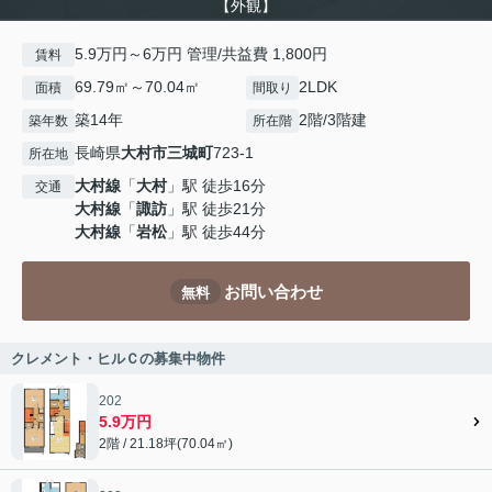
【外観】
5.9万円～6万円 管理/共益費 1,800円
賃料
69.79㎡～70.04㎡
2LDK
面積
間取り
築14年
2階/3階建
築年数
所在階
長崎県
大村市
三城町
723-1
所在地
大村線
「
大村
」駅 徒歩16分
交通
大村線
「
諏訪
」駅 徒歩21分
大村線
「
岩松
」駅 徒歩44分
お問い合わせ
無料
クレメント・ヒルＣの募集中物件
202
5.9万円
2階 / 21.18坪(70.04㎡)