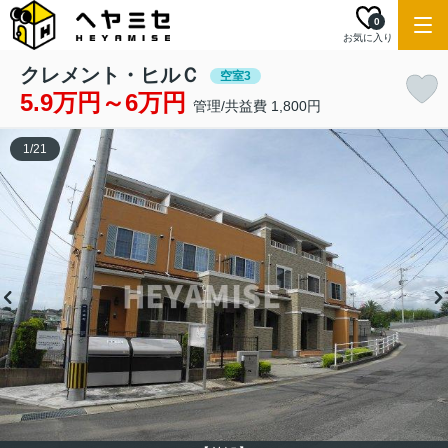
0
お気に入り
クレメント・ヒルＣ
空室3
5.9万円～6万円
管理/共益費 1,800円
1
/
21