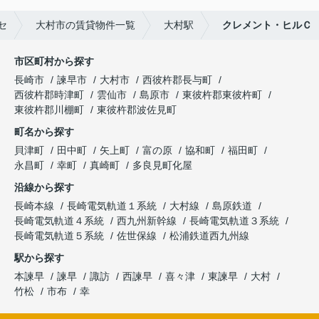
セ
大村市の賃貸物件一覧
大村駅
クレメント・ヒルＣ
市区町村から探す
長崎市
諫早市
大村市
西彼杵郡長与町
西彼杵郡時津町
雲仙市
島原市
東彼杵郡東彼杵町
東彼杵郡川棚町
東彼杵郡波佐見町
町名から探す
貝津町
田中町
矢上町
富の原
協和町
福田町
永昌町
幸町
真崎町
多良見町化屋
沿線から探す
長崎本線
長崎電気軌道１系統
大村線
島原鉄道
長崎電気軌道４系統
西九州新幹線
長崎電気軌道３系統
長崎電気軌道５系統
佐世保線
松浦鉄道西九州線
駅から探す
本諫早
諫早
諏訪
西諫早
喜々津
東諫早
大村
竹松
市布
幸