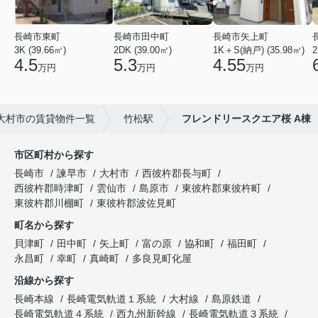
長崎市東町
長崎市田中町
長崎市矢上町
3K (39.66㎡)
2DK (39.00㎡)
1K＋S(納戸) (35.98㎡)
2
4.5
5.3
4.55
万円
万円
万円
大村市の賃貸物件一覧
竹松駅
フレンドリースクエア桜 A棟
市区町村から探す
長崎市
諫早市
大村市
西彼杵郡長与町
西彼杵郡時津町
雲仙市
島原市
東彼杵郡東彼杵町
東彼杵郡川棚町
東彼杵郡波佐見町
町名から探す
貝津町
田中町
矢上町
富の原
協和町
福田町
永昌町
幸町
真崎町
多良見町化屋
沿線から探す
長崎本線
長崎電気軌道１系統
大村線
島原鉄道
長崎電気軌道４系統
西九州新幹線
長崎電気軌道３系統