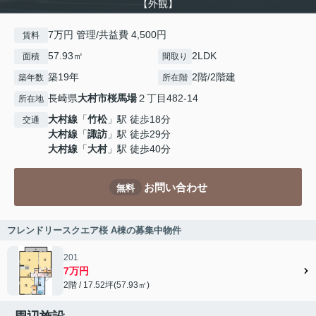
【外観】
7万円 管理/共益費 4,500円
賃料
57.93㎡
2LDK
面積
間取り
築19年
2階/2階建
築年数
所在階
長崎県
大村市
桜馬場
２丁目482-14
所在地
大村線
「
竹松
」駅 徒歩18分
交通
大村線
「
諏訪
」駅 徒歩29分
大村線
「
大村
」駅 徒歩40分
お問い合わせ
無料
フレンドリースクエア桜 A棟の募集中物件
201
7万円
2階 / 17.52坪(57.93㎡)