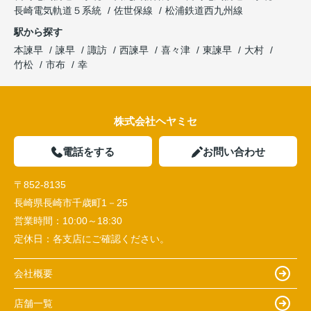
長崎電気軌道５系統
佐世保線
松浦鉄道西九州線
駅から探す
本諫早
諫早
諏訪
西諫早
喜々津
東諫早
大村
竹松
市布
幸
株式会社ヘヤミセ
電話をする
お問い合わせ
〒852-8135
長崎県長崎市千歳町1－25
営業時間：
10:00～18:30
定休日：
各支店にご確認ください。
会社概要
店舗一覧