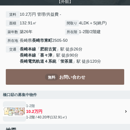
【外観】
10.2万円 管理/共益費 -
賃料
132.91㎡
4LDK＋S(納戸)
面積
間取り
築26年
1-2階/2階建
築年数
所在階
長崎県
長崎市
東町
2505-50
所在地
長崎本線
「
肥前古賀
」駅 徒歩26分
交通
長崎本線
「
喜々津
」駅 徒歩90分
長崎電気軌道４系統
「
蛍茶屋
」駅 徒歩120分
お問い合わせ
無料
橋口邸の募集中物件
1-2階
10.2万円
1-2階 / 40.20坪(132.91㎡)