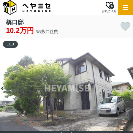
0
お気に入り
橋口邸
10.2万円
管理/共益費 -
1
/
13