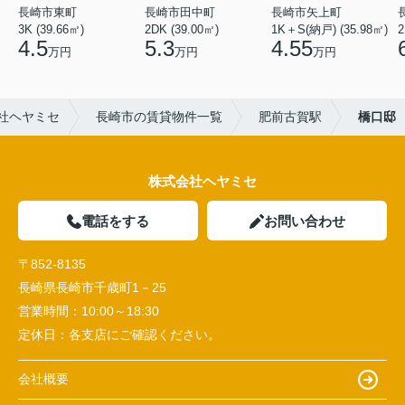
長崎市東町
長崎市田中町
長崎市矢上町
3K (39.66㎡)
2DK (39.00㎡)
1K＋S(納戸) (35.98㎡)
2
4.5
5.3
4.55
万円
万円
万円
社ヘヤミセ
長崎市の賃貸物件一覧
肥前古賀駅
橋口邸
株式会社ヘヤミセ
電話をする
お問い合わせ
〒852-8135
長崎県長崎市千歳町1－25
営業時間：
10:00～18:30
定休日：
各支店にご確認ください。
会社概要