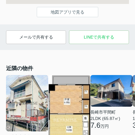
地図アプリで見る
メールで共有する
LINEで共有する
近隣の物件
長崎市平間町
2LDK (65.87㎡)
1
7.6
万円