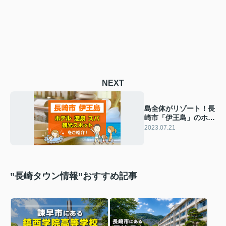
NEXT
島全体がリゾート！長
崎市「伊王島」のホテ
ル・温泉・観光スポッ
2023.07.21
トをご紹介
”長崎タウン情報”おすすめ記事