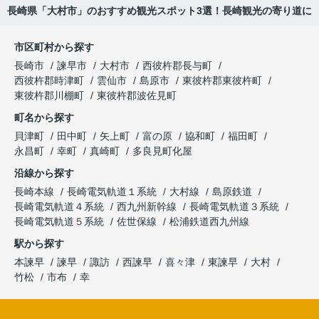
長崎県「大村市」のおすすめ観光スポット3選！長崎観光の寄り道に
市区町村から探す
長崎市
諫早市
大村市
西彼杵郡長与町
西彼杵郡時津町
雲仙市
島原市
東彼杵郡東彼杵町
東彼杵郡川棚町
東彼杵郡波佐見町
町名から探す
貝津町
田中町
矢上町
富の原
協和町
福田町
永昌町
幸町
真崎町
多良見町化屋
沿線から探す
長崎本線
長崎電気軌道１系統
大村線
島原鉄道
長崎電気軌道４系統
西九州新幹線
長崎電気軌道３系統
長崎電気軌道５系統
佐世保線
松浦鉄道西九州線
駅から探す
本諫早
諫早
諏訪
西諫早
喜々津
東諫早
大村
竹松
市布
幸