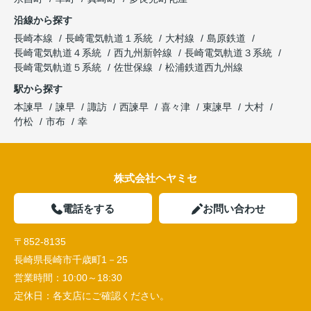
沿線から探す
長崎本線
長崎電気軌道１系統
大村線
島原鉄道
長崎電気軌道４系統
西九州新幹線
長崎電気軌道３系統
長崎電気軌道５系統
佐世保線
松浦鉄道西九州線
駅から探す
本諫早
諫早
諏訪
西諫早
喜々津
東諫早
大村
竹松
市布
幸
株式会社ヘヤミセ
電話をする
お問い合わせ
〒852-8135
長崎県長崎市千歳町1－25
営業時間：
10:00～18:30
定休日：
各支店にご確認ください。