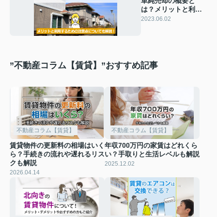
単純売却の概要と
は？メリットと利用
するための注意点に
2023.06.02
ついても解説！
”不動産コラム【賃貸】”おすすめ記事
不動産コラム【賃貸】
不動産コラム【賃貸】
賃貸物件の更新料の相場はいく
年収700万円の家賃はどれくら
ら？手続きの流れや遅れるリス
い？手取りと生活レベルも解説
クも解説
2025.12.02
2026.04.14