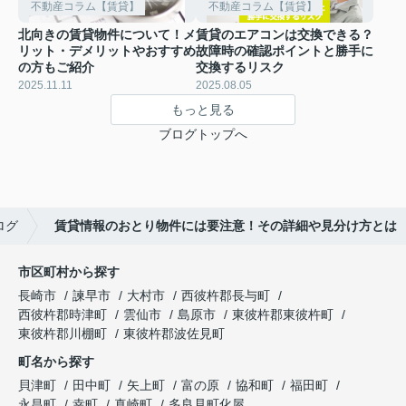
不動産コラム【賃貸】
不動産コラム【賃貸】
北向きの賃貸物件について！メ
賃貸のエアコンは交換できる？
リット・デメリットやおすすめ
故障時の確認ポイントと勝手に
の方もご紹介
交換するリスク
2025.11.11
2025.08.05
もっと見る
ブログトップへ
ログ
賃貸情報のおとり物件には要注意！その詳細や見分け方とは
市区町村から探す
長崎市
諫早市
大村市
西彼杵郡長与町
西彼杵郡時津町
雲仙市
島原市
東彼杵郡東彼杵町
東彼杵郡川棚町
東彼杵郡波佐見町
町名から探す
貝津町
田中町
矢上町
富の原
協和町
福田町
永昌町
幸町
真崎町
多良見町化屋