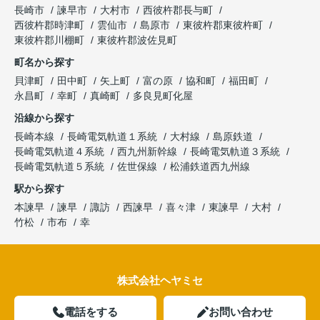
長崎市
諫早市
大村市
西彼杵郡長与町
西彼杵郡時津町
雲仙市
島原市
東彼杵郡東彼杵町
東彼杵郡川棚町
東彼杵郡波佐見町
町名から探す
貝津町
田中町
矢上町
富の原
協和町
福田町
永昌町
幸町
真崎町
多良見町化屋
沿線から探す
長崎本線
長崎電気軌道１系統
大村線
島原鉄道
長崎電気軌道４系統
西九州新幹線
長崎電気軌道３系統
長崎電気軌道５系統
佐世保線
松浦鉄道西九州線
駅から探す
本諫早
諫早
諏訪
西諫早
喜々津
東諫早
大村
竹松
市布
幸
株式会社ヘヤミセ
電話をする
お問い合わせ