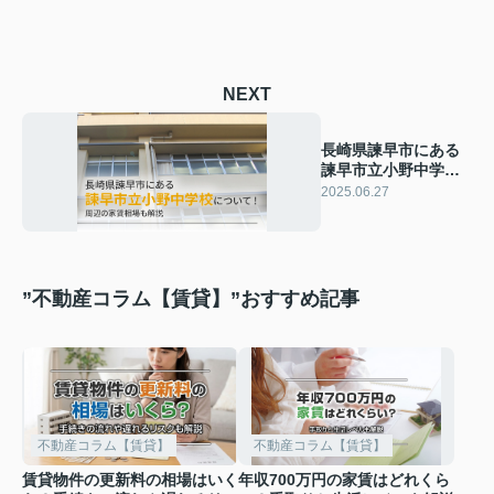
NEXT
長崎県諫早市にある
諫早市立小野中学校
について！周辺の家
2025.06.27
賃相場も解説
”不動産コラム【賃貸】”おすすめ記事
不動産コラム【賃貸】
不動産コラム【賃貸】
賃貸物件の更新料の相場はいく
年収700万円の家賃はどれくら