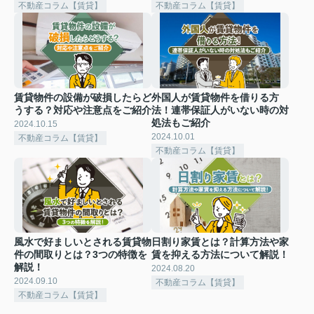
不動産コラム【賃貸】
不動産コラム【賃貸】
賃貸物件の設備が破損したらど
外国人が賃貸物件を借りる方
うする？対応や注意点をご紹介
法！連帯保証人がいない時の対
処法もご紹介
2024.10.15
2024.10.01
不動産コラム【賃貸】
不動産コラム【賃貸】
風水で好ましいとされる賃貸物
日割り家賃とは？計算方法や家
件の間取りとは？3つの特徴を
賃を抑える方法について解説！
解説！
2024.08.20
2024.09.10
不動産コラム【賃貸】
不動産コラム【賃貸】