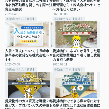
共有持分の賃貸活用は可能？共
長崎市・諫早市・大村市の不動
有名義不動産を貸し出す際の注
産管理なら！株式会社ヘヤミセ
意点も解説
へお任せください
2025.04.01
2025.03.08
不動産コラム【賃貸】
不動産コラム【賃貸】
入居・退去について｜長崎市・
賃貸物件にネズミが発生した場
諫早市の賃貸なら株式会社ヘヤ
合の駆除費用は？引っ越し費用
ミセ
の負担も解説
2025.03.08
2025.02.11
不動産コラム【賃貸】
不動産コラム【賃貸】
賃貸物件のガス変更は可能？都
賃貸物件でできる床や窓に対す
市ガス・プロパンガスの特徴も
る寒さ対策は？原状回復義務に