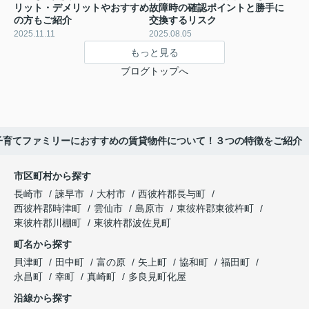
リット・デメリットやおすすめ
故障時の確認ポイントと勝手に
の方もご紹介
交換するリスク
2025.11.11
2025.08.05
もっと見る
ブログトップへ
子育てファミリーにおすすめの賃貸物件について！３つの特徴をご紹介
市区町村から探す
長崎市
諫早市
大村市
西彼杵郡長与町
西彼杵郡時津町
雲仙市
島原市
東彼杵郡東彼杵町
東彼杵郡川棚町
東彼杵郡波佐見町
町名から探す
貝津町
田中町
富の原
矢上町
協和町
福田町
永昌町
幸町
真崎町
多良見町化屋
沿線から探す