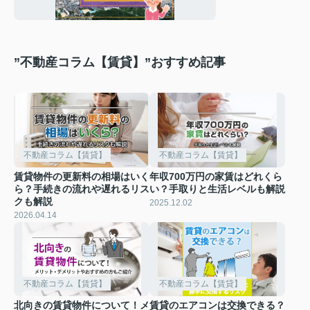
ご紹介
”不動産コラム【賃貸】”おすすめ記事
不動産コラム【賃貸】
不動産コラム【賃貸】
賃貸物件の更新料の相場はいく
年収700万円の家賃はどれくら
ら？手続きの流れや遅れるリス
い？手取りと生活レベルも解説
クも解説
2025.12.02
2026.04.14
不動産コラム【賃貸】
不動産コラム【賃貸】
北向きの賃貸物件について！メ
賃貸のエアコンは交換できる？