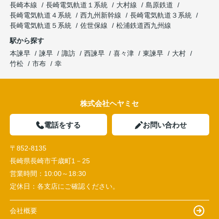
長崎本線
長崎電気軌道１系統
大村線
島原鉄道
長崎電気軌道４系統
西九州新幹線
長崎電気軌道３系統
長崎電気軌道５系統
佐世保線
松浦鉄道西九州線
駅から探す
本諫早
諫早
諏訪
西諫早
喜々津
東諫早
大村
竹松
市布
幸
株式会社ヘヤミセ
電話をする
お問い合わせ
〒852-8135
長崎県長崎市千歳町1－25
営業時間：
10:00～18:30
定休日：
各支店にご確認ください。
会社概要