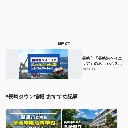
NEXT
長崎市「長崎港ベイエ
リア」のおしゃれスポ
ット3選！グルメから
2023.08.01
アートまで
”長崎タウン情報”おすすめ記事