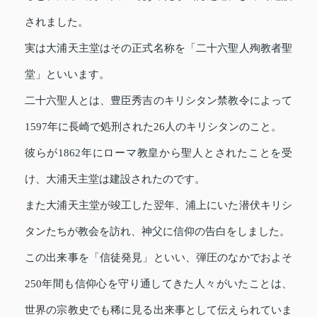
されました。
実は大浦天主堂はその正式名称を「二十六聖人殉教者聖
堂」といいます。
二十六聖人とは、豊臣秀吉のキリシタン禁教令によって
1597年に長崎で処刑された26人のキリシタンのこと。
彼らが1862年にローマ教皇から聖人とされたことを受
け、大浦天主堂は建設されたのです。
また大浦天主堂が竣工した翌年、浦上にいた潜伏キリシ
タンたちが教会を訪れ、神父に信仰の告白をしました。
この出来事を「信徒発見」といい、弾圧のなかでおよそ
250年間も信仰心を守り通してきた人々がいたことは、
世界の宗教史でも稀に見る出来事として伝えられていま