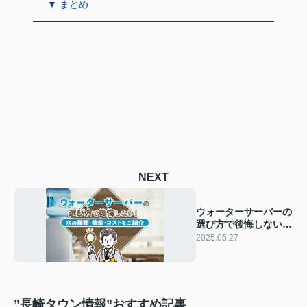
▼ まとめ
NEXT
ウォーターサーバーの
選び方で後悔しない！
水の種類・機能・コス
2025.05.27
トをご紹介
”長崎タウン情報”おすすめ記事