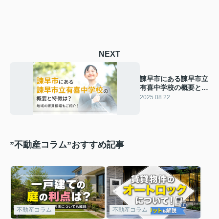
NEXT
諫早市にある諫早市立
有喜中学校の概要と特
徴は？地域の家賃相場
2025.08.22
もご紹介！
”不動産コラム”おすすめ記事
不動産コラム
不動産コラム