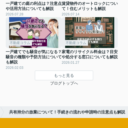
一戸建ての庭の利点は？注意点
賃貸物件のオートロックについ
や活用方法についても解説
て！住むメリットも解説
2026.07.28
2026.07.14
不動産コラム
不動産コラム
一戸建てでも騒音が気になる？
家電のリサイクル料金は？目安
騒音の種類や予防方法について
や処分する窓口についても解説
も解説
2026.01.27
2026.02.03
もっと見る
ブログトップへ
共有持分の放棄について！手続きの流れや申請時の注意点も解説