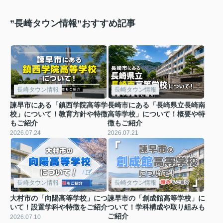
”長崎タウン情報”おすすめ記事
長崎タウン情報
長崎タウン情報
諫早市にある「鎮西学院高等学
長崎市にある「長崎県立長崎南
校」について！教育方針や特徴
高等学校」について！概要や特
もご紹介
徴もご紹介
2026.07.24
2026.07.21
長崎タウン情報
長崎タウン情報
大村市の「向陽高等学校」につ
諫早市の「創成館高等学校」に
いて！設置学科や特徴をご紹介
ついて！学科構成や取り組みも
ご紹介
2026.07.10