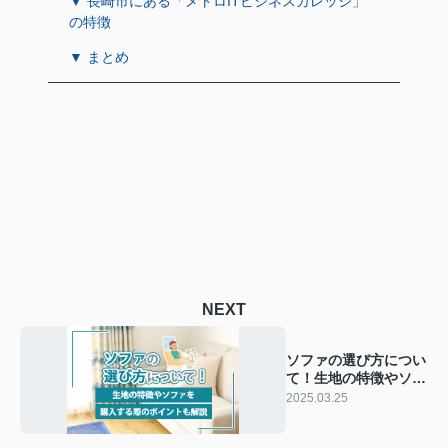
▼ 長崎市にある「メトロITビジネスカレッジ」
の特徴
▼ まとめ
NEXT
ソファの選び方につい
て！生地の特徴やソフ
ァを購入する際のポイ
2025.03.25
ントも解説