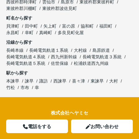
西彼杵郡時津町
雲仙市
島原市
東彼杵郡東彼杵町
東彼杵郡川棚町
東彼杵郡波佐見町
町名から探す
貝津町
田中町
矢上町
富の原
協和町
福田町
永昌町
幸町
真崎町
多良見町化屋
沿線から探す
長崎本線
長崎電気軌道１系統
大村線
島原鉄道
長崎電気軌道４系統
西九州新幹線
長崎電気軌道３系統
長崎電気軌道５系統
佐世保線
松浦鉄道西九州線
駅から探す
本諫早
諫早
諏訪
西諫早
喜々津
東諫早
大村
竹松
市布
幸
株式会社ヘヤミセ
電話をする
お問い合わせ