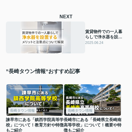
NEXT
賃貸物件での一人暮
らしで浄水器を設置
するメリットと注意
2025.06.24
点について解説
”長崎タウン情報”おすすめ記事
長崎タウン情報
長崎タウン情報
諫早市にある「鎮西学院高等学
長崎市にある「長崎県立長崎南
校」について！教育方針や特徴
高等学校」について！概要や特
もご紹介
徴もご紹介