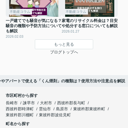
不動産コラム
不動産コラム
一戸建てでも騒音が気になる？
家電のリサイクル料金は？目安
騒音の種類や予防方法について
や処分する窓口についても解説
も解説
2026.01.27
2026.02.03
もっと見る
ブログトップへ
ンやアパートで使える「くん煙剤」の種類は？使用方法や注意点を解説
市区町村から探す
長崎市
諫早市
大村市
西彼杵郡長与町
西彼杵郡時津町
雲仙市
島原市
東彼杵郡東彼杵町
東彼杵郡川棚町
東彼杵郡波佐見町
町名から探す