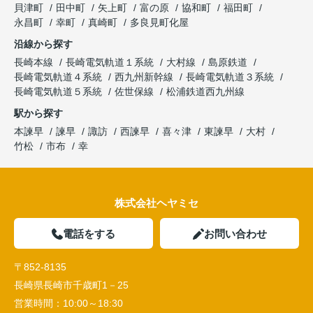
貝津町
田中町
矢上町
富の原
協和町
福田町
永昌町
幸町
真崎町
多良見町化屋
沿線から探す
長崎本線
長崎電気軌道１系統
大村線
島原鉄道
長崎電気軌道４系統
西九州新幹線
長崎電気軌道３系統
長崎電気軌道５系統
佐世保線
松浦鉄道西九州線
駅から探す
本諫早
諫早
諏訪
西諫早
喜々津
東諫早
大村
竹松
市布
幸
株式会社ヘヤミセ
電話をする
お問い合わせ
〒852-8135
長崎県長崎市千歳町1－25
営業時間：
10:00～18:30