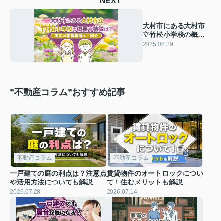
NEXT
大村市にある大村市
立竹松小学校の概要
や特徴は？周辺の家
2025.08.29
賃相場もご紹介
”不動産コラム”おすすめ記事
不動産コラム
不動産コラム
一戸建ての庭の利点は？注意点
賃貸物件のオートロックについ
や活用方法についても解説
て！住むメリットも解説
2026.07.28
2026.07.14