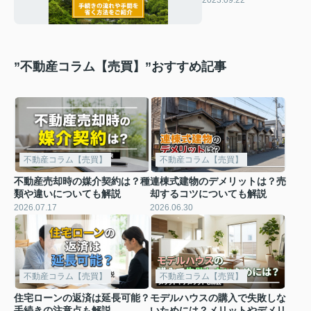
住環境にも注目
”不動産コラム【売買】”おすすめ記事
不動産コラム【売買】
不動産コラム【売買】
不動産売却時の媒介契約は？種
連棟式建物のデメリットは？売
類や違いについても解説
却するコツについても解説
2026.07.17
2026.06.30
不動産コラム【売買】
不動産コラム【売買】
住宅ローンの返済は延長可能？
モデルハウスの購入で失敗しな
手続きの注意点も解説
いためには？メリットやデメリ