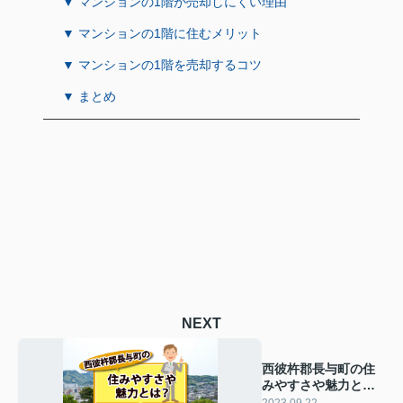
▼ マンションの1階が売却しにくい理由
▼ マンションの1階に住むメリット
▼ マンションの1階を売却するコツ
▼ まとめ
NEXT
西彼杵郡長与町の住
みやすさや魅力と
は？子育てしやすい
2023.09.22