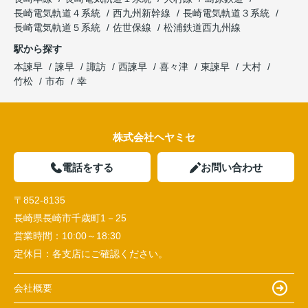
長崎電気軌道４系統
西九州新幹線
長崎電気軌道３系統
長崎電気軌道５系統
佐世保線
松浦鉄道西九州線
駅から探す
本諫早
諫早
諏訪
西諫早
喜々津
東諫早
大村
竹松
市布
幸
株式会社ヘヤミセ
電話をする
お問い合わせ
〒852-8135
長崎県長崎市千歳町1－25
営業時間：
10:00～18:30
定休日：
各支店にご確認ください。
会社概要