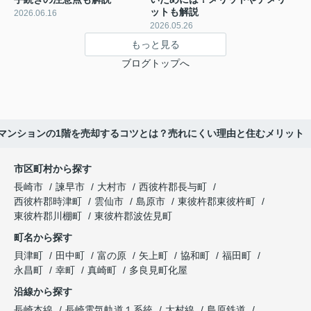
ットも解説
2026.06.16
2026.05.26
もっと見る
ブログトップへ
マンションの1階を売却するコツとは？売れにくい理由と住むメリット
市区町村から探す
長崎市
諫早市
大村市
西彼杵郡長与町
西彼杵郡時津町
雲仙市
島原市
東彼杵郡東彼杵町
東彼杵郡川棚町
東彼杵郡波佐見町
町名から探す
貝津町
田中町
富の原
矢上町
協和町
福田町
永昌町
幸町
真崎町
多良見町化屋
沿線から探す
長崎本線
長崎電気軌道１系統
大村線
島原鉄道