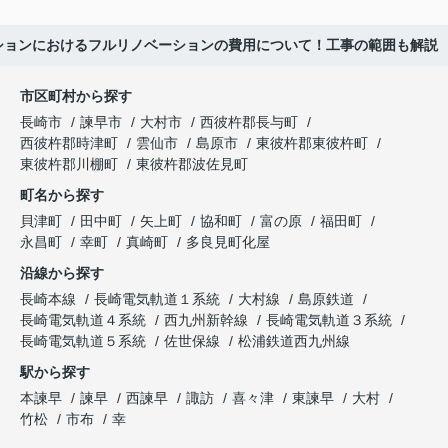
ションにおけるフルリノベーションの費用について！工事の範囲も解説
市区町村から探す
長崎市
諫早市
大村市
西彼杵郡長与町
西彼杵郡時津町
雲仙市
島原市
東彼杵郡東彼杵町
東彼杵郡川棚町
東彼杵郡波佐見町
町名から探す
貝津町
田中町
矢上町
協和町
富の原
福田町
永昌町
幸町
真崎町
多良見町化屋
沿線から探す
長崎本線
長崎電気軌道１系統
大村線
島原鉄道
長崎電気軌道４系統
西九州新幹線
長崎電気軌道３系統
長崎電気軌道５系統
佐世保線
松浦鉄道西九州線
駅から探す
本諫早
諫早
西諫早
諏訪
喜々津
東諫早
大村
竹松
市布
幸