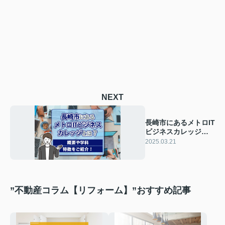
NEXT
長崎市にあるメトロIT
ビジネスカレッジと
は？概要や学科・特
2025.03.21
徴をご紹介！
”不動産コラム【リフォーム】”おすすめ記事