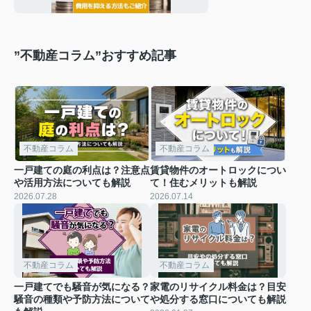
”不動産コラム”おすすめ記事
不動産コラム
不動産コラム
一戸建ての庭の利点は？注意点
賃貸物件のオートロックについ
や活用方法についても解説
て！住むメリットも解説
2026.07.28
2026.07.14
不動産コラム
不動産コラム
一戸建てでも騒音が気になる？
家電のリサイクル料金は？目安
騒音の種類や予防方法について
や処分する窓口についても解説