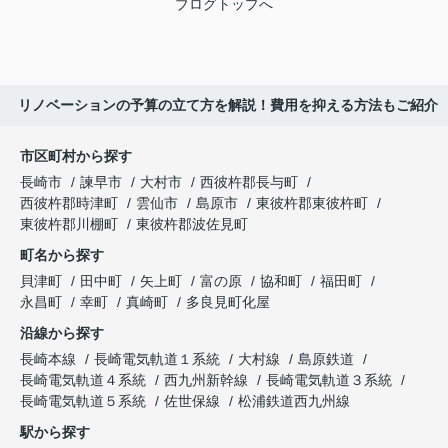
ブログトップへ
リノベーションの予算の立て方を解説！費用を抑える方法もご紹介
市区町村から探す
長崎市
諫早市
大村市
西彼杵郡長与町
西彼杵郡時津町
雲仙市
島原市
東彼杵郡東彼杵町
東彼杵郡川棚町
東彼杵郡波佐見町
町名から探す
貝津町
田中町
矢上町
富の原
協和町
福田町
永昌町
幸町
真崎町
多良見町化屋
沿線から探す
長崎本線
長崎電気軌道１系統
大村線
島原鉄道
長崎電気軌道４系統
西九州新幹線
長崎電気軌道３系統
長崎電気軌道５系統
佐世保線
松浦鉄道西九州線
駅から探す