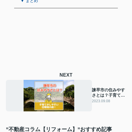
▼ まとめ
NEXT
諫早市の住みやす
さとは？子育てが
しやすい住環境の
2023.09.08
街！
”不動産コラム【リフォーム】”おすすめ記事