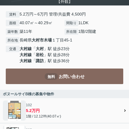
【外観】
5.2万円～6万円 管理/共益費 4,500円
賃料
40.07㎡～40.29㎡
1LDK
面積
間取り
築11年
1階/2階建
築年数
所在階
長崎県
大村市
木場
１丁目45-1
所在地
大村線
「
大村
」駅 徒歩23分
交通
大村線
「
岩松
」駅 徒歩28分
大村線
「
諏訪
」駅 徒歩36分
お問い合わせ
無料
ボヌールサイB棟の募集中物件
102
5.2万円
1階 / 12.12坪(40.07㎡)