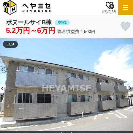
0
お気に入り
ボヌールサイB棟
空室2
5.2万円～6万円
管理/共益費 4,500円
1
/
19