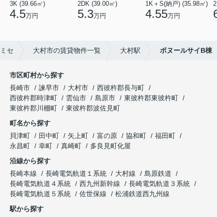
3K (39.66㎡)
2DK (39.00㎡)
1K＋S(納戸) (35.98㎡)
2
4.5
5.3
4.55
万円
万円
万円
ミセ
大村市の賃貸物件一覧
大村駅
ボヌールサイB棟
市区町村から探す
長崎市
諫早市
大村市
西彼杵郡長与町
西彼杵郡時津町
雲仙市
島原市
東彼杵郡東彼杵町
東彼杵郡川棚町
東彼杵郡波佐見町
町名から探す
貝津町
田中町
矢上町
富の原
協和町
福田町
永昌町
幸町
真崎町
多良見町化屋
沿線から探す
長崎本線
長崎電気軌道１系統
大村線
島原鉄道
長崎電気軌道４系統
西九州新幹線
長崎電気軌道３系統
長崎電気軌道５系統
佐世保線
松浦鉄道西九州線
駅から探す