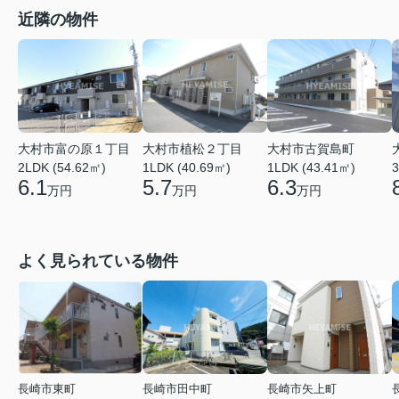
近隣の物件
大村市富の原１丁目
大村市植松２丁目
大村市古賀島町
2LDK (54.62㎡)
1LDK (40.69㎡)
1LDK (43.41㎡)
3
6.1
5.7
6.3
万円
万円
万円
よく見られている物件
長崎市東町
長崎市田中町
長崎市矢上町