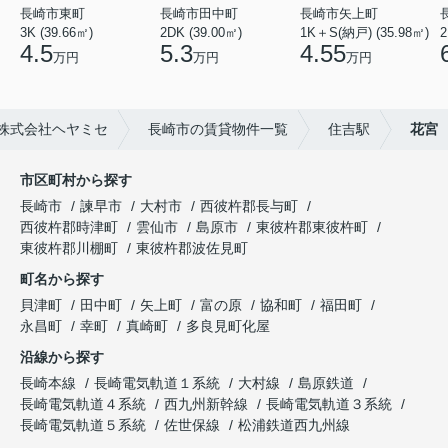
長崎市東町
長崎市田中町
長崎市矢上町
3K (39.66㎡)
2DK (39.00㎡)
1K＋S(納戸) (35.98㎡)
2
4.5
5.3
4.55
万円
万円
万円
株式会社ヘヤミセ
長崎市の賃貸物件一覧
住吉駅
花宮
市区町村から探す
長崎市
諫早市
大村市
西彼杵郡長与町
西彼杵郡時津町
雲仙市
島原市
東彼杵郡東彼杵町
東彼杵郡川棚町
東彼杵郡波佐見町
町名から探す
貝津町
田中町
矢上町
富の原
協和町
福田町
永昌町
幸町
真崎町
多良見町化屋
沿線から探す
長崎本線
長崎電気軌道１系統
大村線
島原鉄道
長崎電気軌道４系統
西九州新幹線
長崎電気軌道３系統
長崎電気軌道５系統
佐世保線
松浦鉄道西九州線