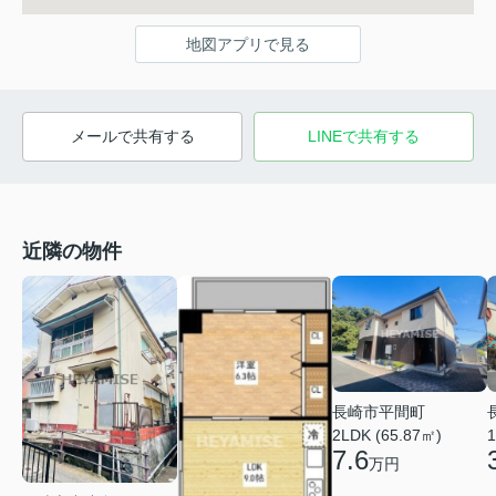
地図アプリで見る
メールで共有する
LINEで共有する
近隣の物件
長崎市平間町
2LDK (65.87㎡)
1
7.6
万円