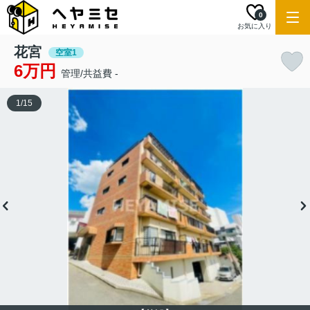
0
お気に入り
花宮
空室1
6万円
管理/共益費 -
1
/
15