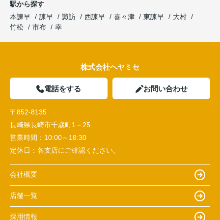
駅から探す
本諫早
諫早
諏訪
西諫早
喜々津
東諫早
大村
竹松
市布
幸
株式会社ヘヤミセ
電話をする
お問い合わせ
〒852-8135
長崎県長崎市千歳町1－25
営業時間：
10:00～18:30
定休日：
各支店にご確認ください。
会社概要
店舗一覧
採用情報