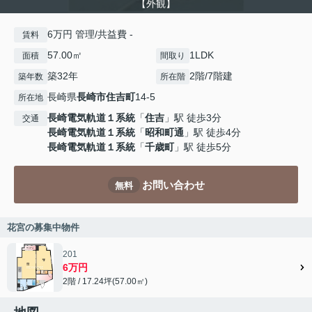
【外観】
6万円 管理/共益費 -
賃料
57.00㎡
1LDK
面積
間取り
築32年
2階/7階建
築年数
所在階
長崎県
長崎市
住吉町
14-5
所在地
長崎電気軌道１系統
「
住吉
」駅 徒歩3分
交通
長崎電気軌道１系統
「
昭和町通
」駅 徒歩4分
長崎電気軌道１系統
「
千歳町
」駅 徒歩5分
お問い合わせ
無料
花宮の募集中物件
201
6万円
2階 / 17.24坪(57.00㎡)