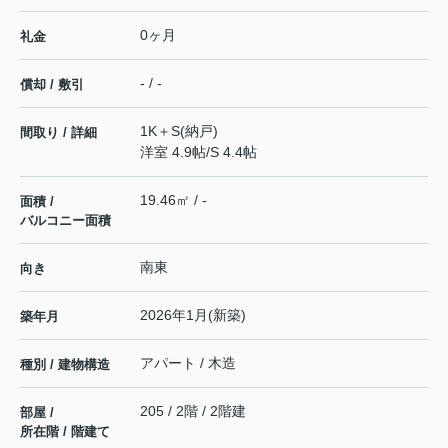
0ヶ月
礼金
- / -
償却 / 敷引
1K＋S(納戸)
間取り / 詳細
洋室 4.9帖
/
S 4.4帖
19.46㎡ / -
面積 /
バルコニー面積
南東
向き
2026年1月(新築)
築年月
アパート / 木造
種別 / 建物構造
205 / 2階 / 2階建
部屋 /
所在階 / 階建て