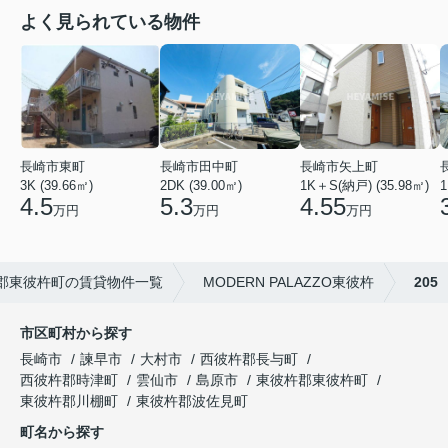
よく見られている物件
長崎市矢上町
長崎市田中町
長崎市東町
1K＋S(納戸) (35.98㎡)
2DK (39.00㎡)
3K (39.66㎡)
1
4.55
5.3
4.5
万円
万円
万円
郡東彼杵町の賃貸物件一覧
MODERN PALAZZO東彼杵
205
市区町村から探す
長崎市
諫早市
大村市
西彼杵郡長与町
西彼杵郡時津町
雲仙市
島原市
東彼杵郡東彼杵町
東彼杵郡川棚町
東彼杵郡波佐見町
町名から探す