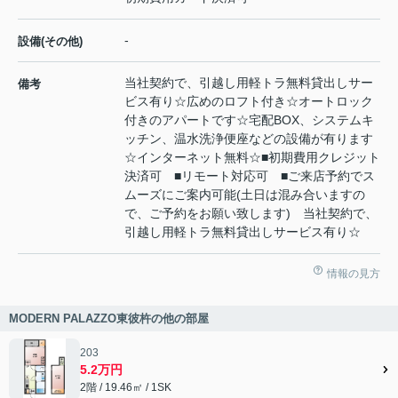
-
設備(その他)
当社契約で、引越し用軽トラ無料貸出しサー
備考
ビス有り☆広めのロフト付き☆オートロック
付きのアパートです☆宅配BOX、システムキ
ッチン、温水洗浄便座などの設備が有ります
☆インターネット無料☆■初期費用クレジット
決済可 ■リモート対応可 ■ご来店予約でス
ムーズにご案内可能(土日は混み合いますの
で、ご予約をお願い致します) 当社契約で、
引越し用軽トラ無料貸出しサービス有り☆
情報の見方
MODERN PALAZZO東彼杵の他の部屋
203
5.2万円
2階 / 19.46㎡ / 1SK