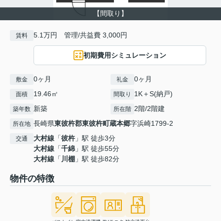
【間取り】
5.1万円 管理/共益費 3,000円
賃料
初期費用シミュレーション
0ヶ月
0ヶ月
敷金
礼金
19.46㎡
1K＋S(納戸)
面積
間取り
新築
2階/2階建
築年数
所在階
長崎県
東彼杵郡東彼杵町
蔵本郷
字浜崎1799-2
所在地
大村線
「
彼杵
」駅 徒歩3分
交通
大村線
「
千綿
」駅 徒歩55分
大村線
「
川棚
」駅 徒歩82分
物件の特徴