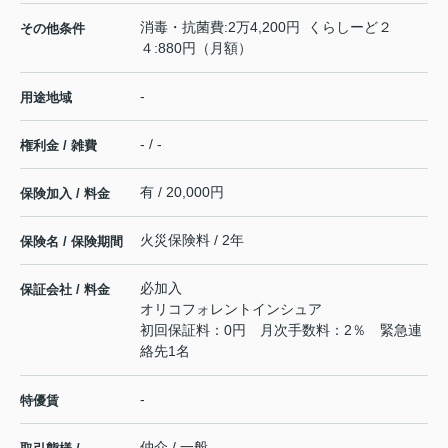
消毒・抗菌費:2万4,200円 くらしーど２
その他条件
４:880円（月額）
-
用途地域
- / -
権利金 / 雑費
有 / 20,000円
保険加入 / 料金
火災保険料 / 2年
保険名 / 保険期間
必加入
保証会社 / 料金
オリコフォレントインシュア
初回保証料：0円 月次手数料：2％ 緊急連
絡先1名
-
特優賃
仲介 / 一般