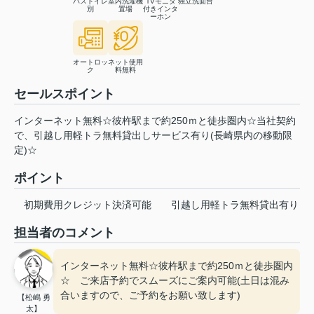
バストイレ
室内洗濯機
TVモニタ
独立洗面台
別
置場
付きインタ
ーホン
オートロッ
ネット使用
ク
料無料
セールスポイント
インターネット無料☆彼杵駅まで約250ｍと徒歩圏内☆当社契約
で、引越し用軽トラ無料貸出しサービス有り(長崎県内の移動限
定)☆
ポイント
初期費用クレジット決済可能
引越し用軽トラ無料貸出有り
担当者のコメント
インターネット無料☆彼杵駅まで約250ｍと徒歩圏内
☆ ご来店予約でスムーズにご案内可能(土日は混み
合いますので、ご予約をお願い致します)
【松嶋 勇
太】