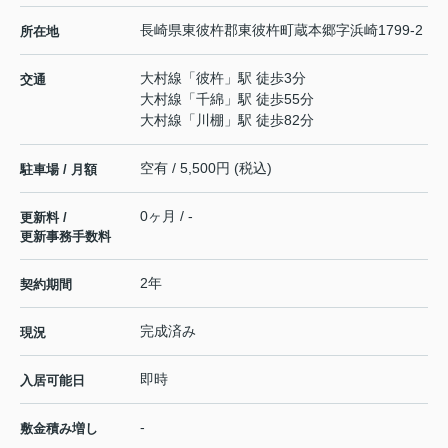
長崎県
東彼杵郡東彼杵町
蔵本郷
字浜崎1799-2
所在地
大村線
「
彼杵
」駅 徒歩3分
交通
大村線
「
千綿
」駅 徒歩55分
大村線
「
川棚
」駅 徒歩82分
空有 / 5,500円 (税込)
駐車場 / 月額
0ヶ月 / -
更新料 /
更新事務手数料
2年
契約期間
完成済み
現況
即時
入居可能日
-
敷金積み増し