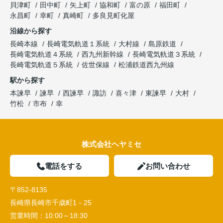
貝津町
田中町
矢上町
協和町
富の原
福田町
永昌町
幸町
真崎町
多良見町化屋
沿線から探す
長崎本線
長崎電気軌道１系統
大村線
島原鉄道
長崎電気軌道４系統
西九州新幹線
長崎電気軌道３系統
長崎電気軌道５系統
佐世保線
松浦鉄道西九州線
駅から探す
本諫早
諫早
西諫早
諏訪
喜々津
東諫早
大村
竹松
市布
幸
株式会社ヘヤミセ
電話をする
お問い合わせ
〒852-8135
長崎県長崎市千歳町1－25
営業時間：
10:00～18:30