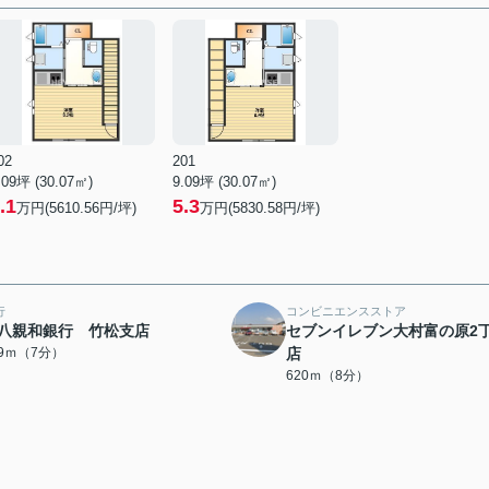
02
201
.09坪 (30.07㎡)
9.09坪 (30.07㎡)
.1
5.3
万円(5610.56円/坪)
万円(5830.58円/坪)
行
コンビニエンスストア
八親和銀行 竹松支店
セブンイレブン大村富の原2
49ｍ（7分）
店
620ｍ（8分）