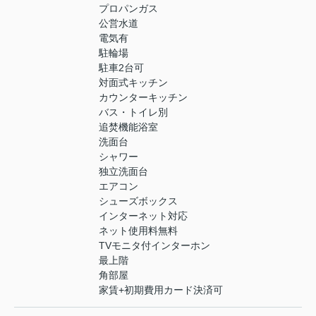
プロパンガス
公営水道
電気有
駐輪場
駐車2台可
対面式キッチン
カウンターキッチン
バス・トイレ別
追焚機能浴室
洗面台
シャワー
独立洗面台
エアコン
シューズボックス
インターネット対応
ネット使用料無料
TVモニタ付インターホン
最上階
角部屋
家賃+初期費用カード決済可