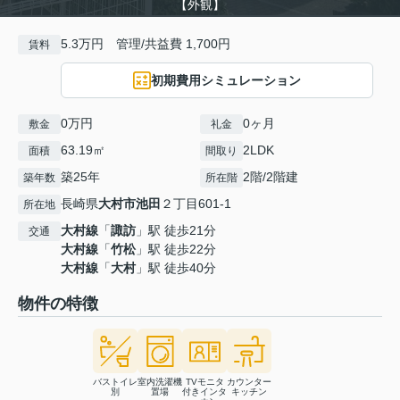
【外観】
5.3万円 管理/共益費 1,700円
賃料
初期費用シミュレーション
0万円
0ヶ月
敷金
礼金
63.19㎡
2LDK
面積
間取り
築25年
2階/2階建
築年数
所在階
長崎県
大村市
池田
２丁目601-1
所在地
大村線
「
諏訪
」駅 徒歩21分
交通
大村線
「
竹松
」駅 徒歩22分
大村線
「
大村
」駅 徒歩40分
物件の特徴
バストイレ
室内洗濯機
TVモニタ
カウンター
別
置場
付きインタ
キッチン