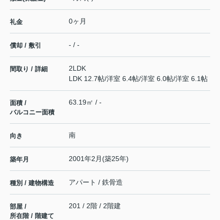
0ヶ月
礼金
- / -
償却 / 敷引
2LDK
間取り / 詳細
LDK 12.7帖
/
洋室 6.4帖
/
洋室 6.0帖
/
洋室 6.1帖
63.19㎡ / -
面積 /
バルコニー面積
南
向き
2001年2月(築25年)
築年月
アパート / 鉄骨造
種別 / 建物構造
201 / 2階 / 2階建
部屋 /
所在階 / 階建て