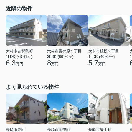
近隣の物件
大村市古賀島町
大村市富の原１丁目
大村市植松２丁目
1LDK (43.41㎡)
3LDK (66.70㎡)
1LDK (40.69㎡)
1
6.3
8
5.7
万円
万円
万円
よく見られている物件
長崎市矢上町
長崎市田中町
長崎市東町