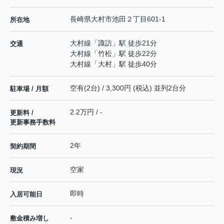
長崎県
大村市
池田
２丁目601-1
所在地
大村線
「
諏訪
」駅 徒歩21分
交通
大村線
「
竹松
」駅 徒歩22分
大村線
「
大村
」駅 徒歩40分
空有(2台) / 3,300円 (税込) 並列2台分
駐車場 / 月額
2.2万円 / -
更新料 /
更新事務手数料
2年
契約期間
空家
現況
即時
入居可能日
-
敷金積み増し