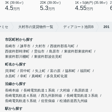
1K＋S(納戸) (35.98㎡)
2DK (39.00㎡)
2
3K (39.66㎡)
4.55
5.3
4.5
万円
万円
万円
ヤミセ
大村市の賃貸物件一覧
ディアコート池田B
201
市区町村から探す
長崎市
諫早市
大村市
西彼杵郡長与町
西彼杵郡時津町
雲仙市
島原市
東彼杵郡東彼杵町
東彼杵郡川棚町
東彼杵郡波佐見町
町名から探す
貝津町
田中町
矢上町
富の原
協和町
福田町
永昌町
幸町
真崎町
多良見町化屋
沿線から探す
長崎本線
長崎電気軌道１系統
大村線
島原鉄道
長崎電気軌道４系統
西九州新幹線
長崎電気軌道３系統
長崎電気軌道５系統
佐世保線
松浦鉄道西九州線
駅から探す