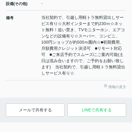
-
設備(その他)
当社契約で、引越し用軽トラ無料貸出しサー
備考
ビス有り☆大村インターまで約230ｍ☆ネッ
ト無料！追い焚き、TVモニターホン、エアコ
ンなどの設備有り☆スーパー、コンビニ、
100円ショップが約500ｍ圏内☆■初期費用、
月額費用クレジット決済可 ■リモート対応
可 ■ご来店予約でスムーズにご案内可能(土
日は混み合いますので、ご予約をお願い致し
ます) 当社契約で、引越し用軽トラ無料貸出
しサービス有り☆
情報の見方
メールで共有する
LINEで共有する