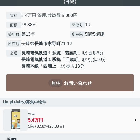
【外観】
5.4万円 管理/共益費 5,000円
賃料
28.38㎡
1R
面積
間取り
築13年
5階/5階建
築年数
所在階
長崎県
長崎市
家野町
21-12
所在地
長崎電気軌道１系統
「
若葉町
」駅 徒歩8分
交通
長崎電気軌道１系統
「
千歳町
」駅 徒歩10分
長崎本線
「
西浦上
」駅 徒歩13分
お問い合わせ
無料
Un plaisirの募集中物件
504
5.4万円
5階 / 8.58坪(28.38㎡)