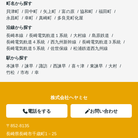
町名から探す
貝津町
田中町
矢上町
富の原
協和町
福田町
永昌町
幸町
真崎町
多良見町化屋
沿線から探す
長崎本線
長崎電気軌道１系統
大村線
島原鉄道
長崎電気軌道４系統
西九州新幹線
長崎電気軌道３系統
長崎電気軌道５系統
佐世保線
松浦鉄道西九州線
駅から探す
本諫早
諫早
諏訪
西諫早
喜々津
東諫早
大村
竹松
市布
幸
株式会社ヘヤミセ
電話をする
お問い合わせ
〒852-8135
長崎県長崎市千歳町1－25