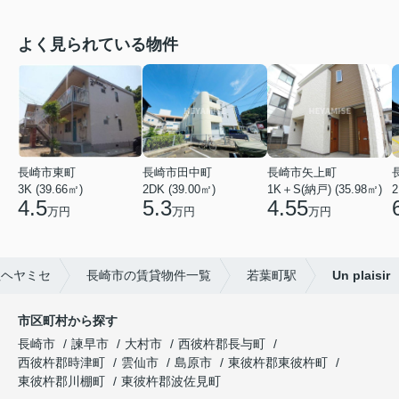
よく見られている物件
長崎市東町
長崎市田中町
長崎市矢上町
3K (39.66㎡)
2DK (39.00㎡)
1K＋S(納戸) (35.98㎡)
2
4.5
5.3
4.55
万円
万円
万円
社ヘヤミセ
長崎市の賃貸物件一覧
若葉町駅
Un plaisir
市区町村から探す
長崎市
諫早市
大村市
西彼杵郡長与町
西彼杵郡時津町
雲仙市
島原市
東彼杵郡東彼杵町
東彼杵郡川棚町
東彼杵郡波佐見町