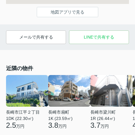
地図アプリで見る
メールで共有する
LINEで共有する
近隣の物件
長崎市江平２丁目
長崎市扇町
長崎市梁川町
1DK (22.30㎡)
1K (23.59㎡)
1R (26.44㎡)
1
2.5
3.8
3.7
万円
万円
万円