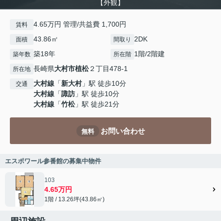
【外観】
4.65万円 管理/共益費 1,700円
賃料
43.86㎡
2DK
面積
間取り
築18年
1階/2階建
築年数
所在階
長崎県
大村市
植松
２丁目478-1
所在地
大村線
「
新大村
」駅 徒歩10分
交通
大村線
「
諏訪
」駅 徒歩10分
大村線
「
竹松
」駅 徒歩21分
お問い合わせ
無料
エスポワール参番館の募集中物件
103
4.65万円
1階 / 13.26坪(43.86㎡)