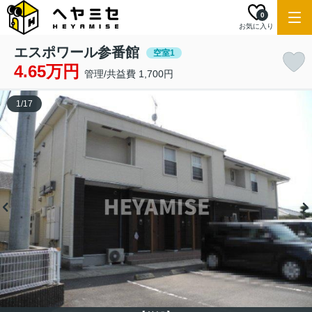
0
お気に入り
エスポワール参番館
空室1
4.65万円
管理/共益費 1,700円
1
/
17