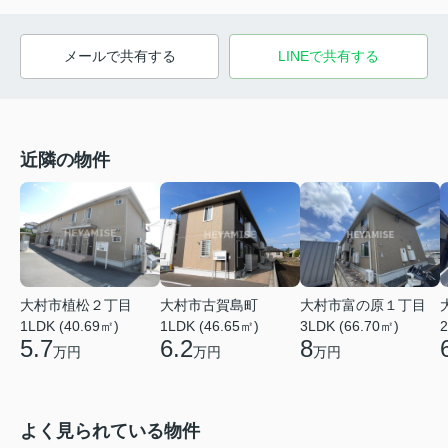
メールで共有する
LINEで共有する
近隣の物件
大村市植松２丁目
大村市古賀島町
大村市富の原１丁目
1LDK (40.69㎡)
1LDK (46.65㎡)
3LDK (66.70㎡)
2
5.7
6.2
8
万円
万円
万円
よく見られている物件