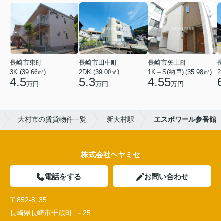
長崎市東町
長崎市田中町
長崎市矢上町
3K (39.66㎡)
2DK (39.00㎡)
1K＋S(納戸) (35.98㎡)
2
4.5
5.3
4.55
万円
万円
万円
大村市の賃貸物件一覧
新大村駅
エスポワール参番館
株式会社ヘヤミセ
電話をする
お問い合わせ
〒852-8135
長崎県長崎市千歳町1－25