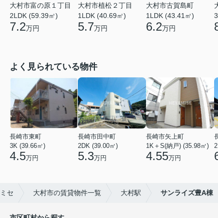
大村市富の原１丁目
大村市植松２丁目
大村市古賀島町
2LDK (59.39㎡)
1LDK (40.69㎡)
1LDK (43.41㎡)
3
7.2
5.7
6.2
万円
万円
万円
よく見られている物件
長崎市東町
長崎市田中町
長崎市矢上町
3K (39.66㎡)
2DK (39.00㎡)
1K＋S(納戸) (35.98㎡)
2
4.5
5.3
4.55
万円
万円
万円
ミセ
大村市の賃貸物件一覧
大村駅
サンライズ豊A棟
市区町村から探す