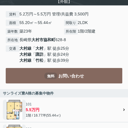
【外観】
5.2万円～5.5万円 管理/共益費 3,500円
賃料
55.20㎡～55.44㎡
2LDK
面積
間取り
築23年
1階/2階建
築年数
所在階
長崎県
大村市
協和町
628-8
所在地
大村線
「
大村
」駅 徒歩25分
交通
大村線
「
諏訪
」駅 徒歩24分
大村線
「
竹松
」駅 徒歩39分
お問い合わせ
無料
サンライズ豊A棟の募集中物件
101
5.5万円
1階 / 16.77坪(55.44㎡)