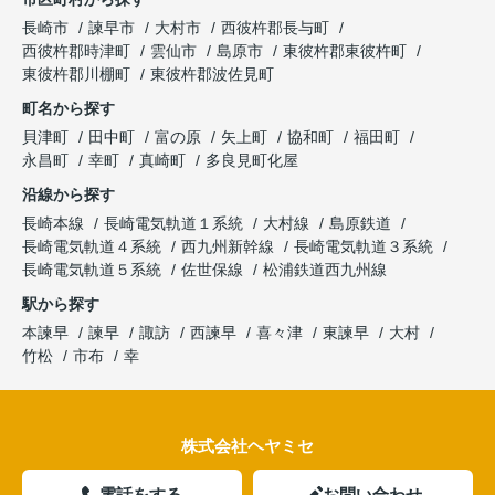
長崎市
諫早市
大村市
西彼杵郡長与町
西彼杵郡時津町
雲仙市
島原市
東彼杵郡東彼杵町
東彼杵郡川棚町
東彼杵郡波佐見町
町名から探す
貝津町
田中町
富の原
矢上町
協和町
福田町
永昌町
幸町
真崎町
多良見町化屋
沿線から探す
長崎本線
長崎電気軌道１系統
大村線
島原鉄道
長崎電気軌道４系統
西九州新幹線
長崎電気軌道３系統
長崎電気軌道５系統
佐世保線
松浦鉄道西九州線
駅から探す
本諫早
諫早
諏訪
西諫早
喜々津
東諫早
大村
竹松
市布
幸
株式会社ヘヤミセ
電話をする
お問い合わせ