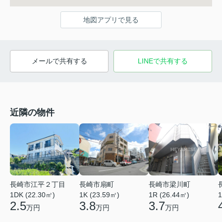
地図アプリで見る
メールで共有する
LINEで共有する
近隣の物件
長崎市江平２丁目
長崎市扇町
長崎市梁川町
1DK (22.30㎡)
1K (23.59㎡)
1R (26.44㎡)
1
2.5
3.8
3.7
万円
万円
万円