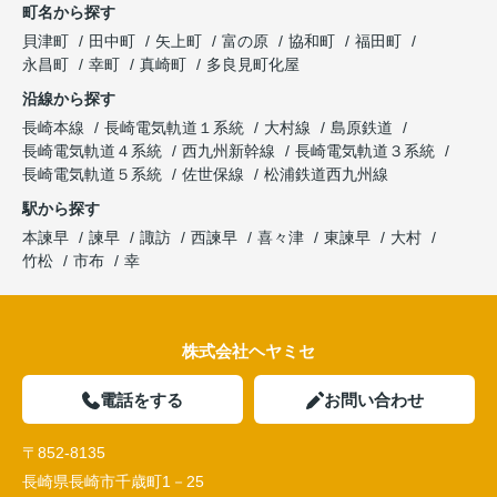
町名から探す
貝津町
田中町
矢上町
富の原
協和町
福田町
永昌町
幸町
真崎町
多良見町化屋
沿線から探す
長崎本線
長崎電気軌道１系統
大村線
島原鉄道
長崎電気軌道４系統
西九州新幹線
長崎電気軌道３系統
長崎電気軌道５系統
佐世保線
松浦鉄道西九州線
駅から探す
本諫早
諫早
諏訪
西諫早
喜々津
東諫早
大村
竹松
市布
幸
株式会社ヘヤミセ
電話をする
お問い合わせ
〒852-8135
長崎県長崎市千歳町1－25