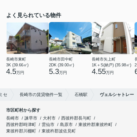
よく見られている物件
長崎市東町
長崎市田中町
長崎市矢上町
3K (39.66㎡)
2DK (39.00㎡)
1K＋S(納戸) (35.98㎡)
2
4.5
5.3
4.55
万円
万円
万円
ミセ
長崎市の賃貸物件一覧
石橋駅
ヴェルシャトレー
市区町村から探す
長崎市
諫早市
大村市
西彼杵郡長与町
西彼杵郡時津町
雲仙市
島原市
東彼杵郡東彼杵町
東彼杵郡川棚町
東彼杵郡波佐見町