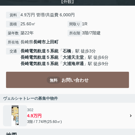
【外観】
4.9万円 管理/共益費 6,000円
賃料
25.60㎡
1R
面積
間取り
築22年
3階/7階建
築年数
所在階
長崎県
長崎市
上田町
所在地
長崎電気軌道５系統
「
石橋
」駅 徒歩3分
交通
長崎電気軌道５系統
「
大浦天主堂
」駅 徒歩6分
長崎電気軌道５系統
「
大浦海岸通
」駅 徒歩9分
お問い合わせ
無料
ヴェルシャトレーの募集中物件
302
4.9万円
3階 / 7.74坪(25.60㎡)