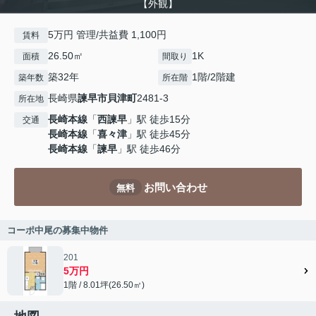
【外観】
5万円 管理/共益費 1,100円
賃料
26.50㎡
1K
面積
間取り
築32年
1階/2階建
築年数
所在階
長崎県
諫早市
貝津町
2481-3
所在地
長崎本線
「
西諫早
」駅 徒歩15分
交通
長崎本線
「
喜々津
」駅 徒歩45分
長崎本線
「
諫早
」駅 徒歩46分
お問い合わせ
無料
コーポ中尾の募集中物件
201
5万円
1階 / 8.01坪(26.50㎡)