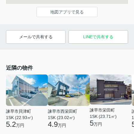
地図アプリで見る
メールで共有する
LINEで共有する
近隣の物件
諫早市栄田町
諫早市貝津町
諫早市西栄田町
1SK (23.71㎡)
1SK (22.93㎡)
1SK (23.02㎡)
1
5
5.2
4.9
万円
万円
万円