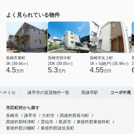
よく見られている物件
長崎市東町
長崎市田中町
長崎市矢上町
3K (39.66㎡)
2DK (39.00㎡)
1K＋S(納戸) (35.98㎡)
2
4.5
5.3
4.55
万円
万円
万円
ヘヤミセ
諫早市の賃貸物件一覧
西諫早駅
コーポ中尾
市区町村から探す
長崎市
諫早市
大村市
西彼杵郡長与町
西彼杵郡時津町
雲仙市
島原市
東彼杵郡東彼杵町
東彼杵郡川棚町
東彼杵郡波佐見町