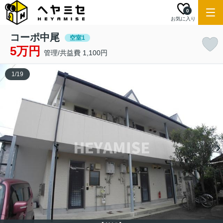
0
お気に入り
コーポ中尾
空室1
5万円
管理/共益費 1,100円
1
/
19