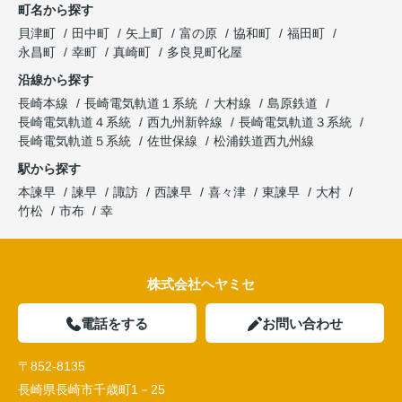
町名から探す
貝津町
田中町
矢上町
富の原
協和町
福田町
永昌町
幸町
真崎町
多良見町化屋
沿線から探す
長崎本線
長崎電気軌道１系統
大村線
島原鉄道
長崎電気軌道４系統
西九州新幹線
長崎電気軌道３系統
長崎電気軌道５系統
佐世保線
松浦鉄道西九州線
駅から探す
本諫早
諫早
諏訪
西諫早
喜々津
東諫早
大村
竹松
市布
幸
株式会社ヘヤミセ
電話をする
お問い合わせ
〒852-8135
長崎県長崎市千歳町1－25