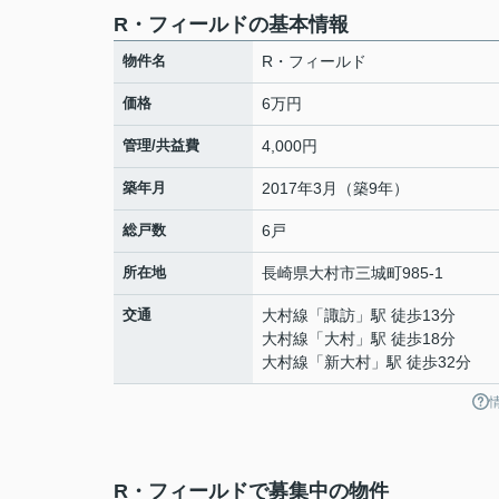
R・フィールドの基本情報
物件名
R・フィールド
価格
6万円
管理/共益費
4,000円
築年月
2017年3月（築9年）
総戸数
6戸
所在地
長崎県
大村市
三城町
985-1
交通
大村線
「
諏訪
」駅 徒歩13分
大村線
「
大村
」駅 徒歩18分
大村線
「
新大村
」駅 徒歩32分
R・フィールドで募集中の物件