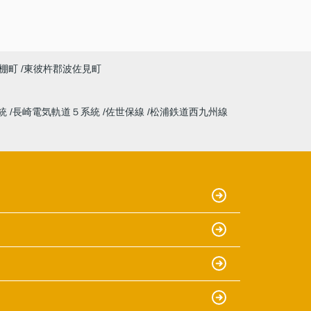
棚町
東彼杵郡波佐見町
統
長崎電気軌道５系統
佐世保線
松浦鉄道西九州線