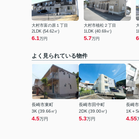
大村市富の原１丁目
大村市植松２丁目
2LDK (54.62㎡)
1LDK (40.69㎡)
1
6.1
5.7
6
万円
万円
よく見られている物件
長崎市東町
長崎市田中町
長崎市
3K (39.66㎡)
2DK (39.00㎡)
1K＋S(
4.5
5.3
4.55
万円
万円