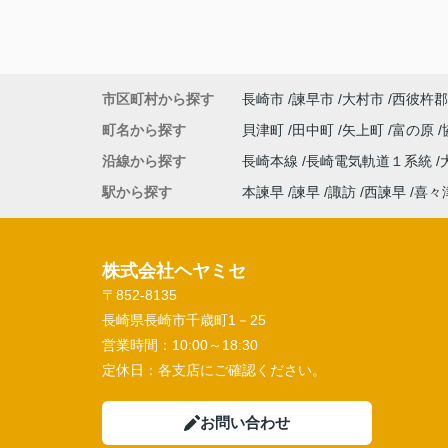
市区町村から探す
長崎市
諫早市
大村市
西彼杵郡
町名から探す
貝津町
田中町
矢上町
富の原
沿線から探す
長崎本線
長崎電気軌道１系統
駅から探す
本諫早
諫早
諏訪
西諫早
喜々
株式会社ヘヤミセ
〒852-8135
長崎県長崎市千歳町1－25
営業時間：
10:00～18:30
定休日：
各支店にご確認ください。
お問い合わせ