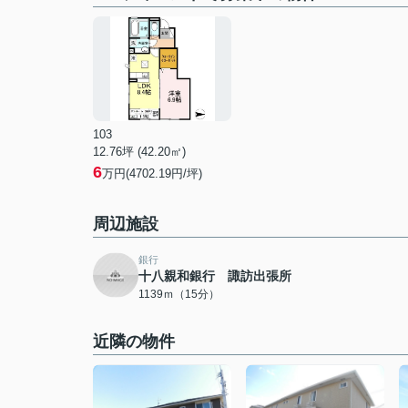
103
12.76坪 (42.20㎡)
6
万円(4702.19円/坪)
周辺施設
銀行
十八親和銀行 諏訪出張所
1139ｍ（15分）
近隣の物件