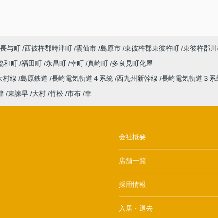
長与町
西彼杵郡時津町
雲仙市
島原市
東彼杵郡東彼杵町
東彼杵郡川
協和町
福田町
永昌町
幸町
真崎町
多良見町化屋
大村線
島原鉄道
長崎電気軌道４系統
西九州新幹線
長崎電気軌道３系
津
東諫早
大村
竹松
市布
幸
会社概要
店舗一覧
採用情報
入居・退去