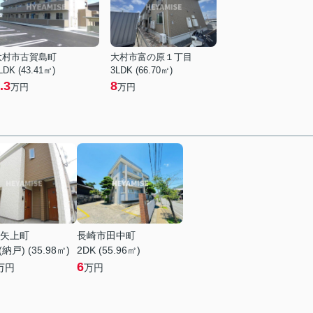
大村市古賀島町
大村市富の原１丁目
LDK (43.41㎡)
3LDK (66.70㎡)
.3
8
万円
万円
矢上町
長崎市田中町
納戸) (35.98㎡)
2DK (55.96㎡)
6
万円
万円