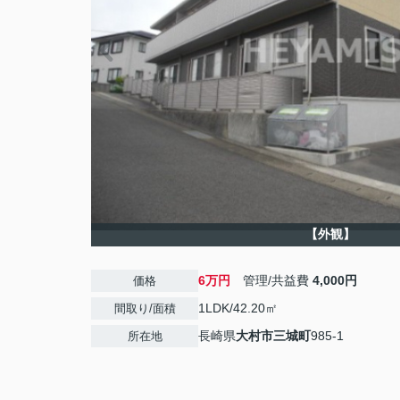
【外観】
6万円
管理/共益費
4,000円
価格
1LDK/42.20㎡
間取り/面積
長崎県
大村市
三城町
985-1
所在地