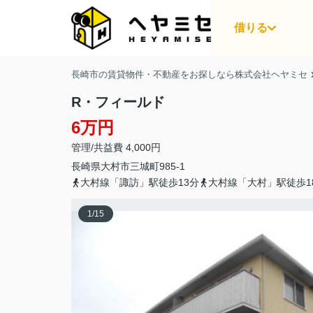
借りる
長崎市の賃貸物件・不動産をお探しなら株式会社ヘヤミセ
R・フィールド
6万円
管理/共益費 4,000円
長崎県
大村市
三城町
985-1
大村線「諏訪」駅徒歩13分
大村線「大村」駅徒歩1
1
/
15