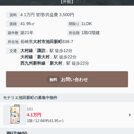
【外観】
4.1万円 管理/共益費 3,500円
賃料
41.95㎡
1LDK
面積
間取り
築21年
1階/2階建
築年数
所在階
長崎県
大村市
池田新町
838-7
所在地
大村線
「
諏訪
」駅 徒歩12分
交通
大村線
「
新大村
」駅 徒歩22分
西九州新幹線
「
新大村
」駅 徒歩22分
お問い合わせ
無料
モナリエ池田新町の募集中物件
101
4.1万円
1階 / 12.68坪(41.95㎡)