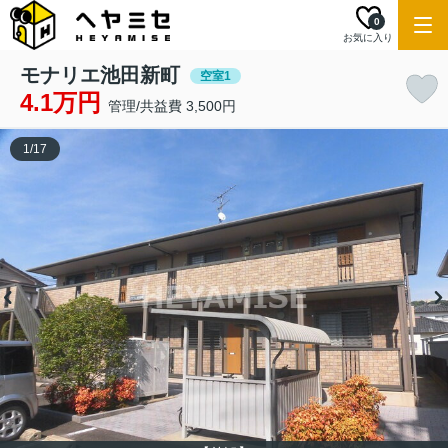
0
お気に入り
モナリエ池田新町
空室1
4.1万円
管理/共益費 3,500円
1
/
17