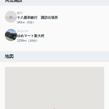
周辺施設
銀行
十八親和銀行 諏訪出張所
343ｍ（5分）
スーパー
ゆめマート新大村
1259ｍ（16分）
地図