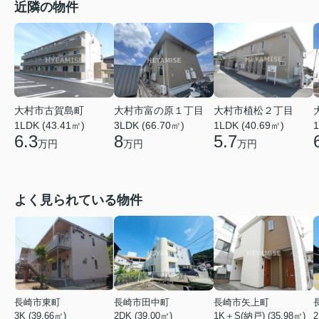
近隣の物件
大村市古賀島町
大村市富の原１丁目
大村市植松２丁目
1LDK (43.41㎡)
3LDK (66.70㎡)
1LDK (40.69㎡)
1
6.3
8
5.7
万円
万円
万円
よく見られている物件
長崎市東町
長崎市田中町
長崎市矢上町
3K (39.66㎡)
2DK (39.00㎡)
1K＋S(納戸) (35.98㎡)
2