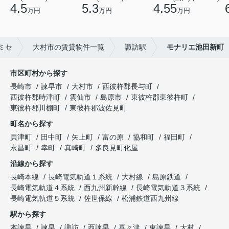
4.5
5.3
4.55
万円
万円
万円
ミセ
大村市の賃貸物件一覧
諏訪駅
モナリエ池田新町
市区町村から探す
長崎市
諫早市
大村市
西彼杵郡長与町
西彼杵郡時津町
雲仙市
島原市
東彼杵郡東彼杵町
東彼杵郡川棚町
東彼杵郡波佐見町
町名から探す
貝津町
田中町
矢上町
富の原
協和町
福田町
永昌町
幸町
真崎町
多良見町化屋
沿線から探す
長崎本線
長崎電気軌道１系統
大村線
島原鉄道
長崎電気軌道４系統
西九州新幹線
長崎電気軌道３系統
長崎電気軌道５系統
佐世保線
松浦鉄道西九州線
駅から探す
本諫早
諫早
諏訪
西諫早
喜々津
東諫早
大村