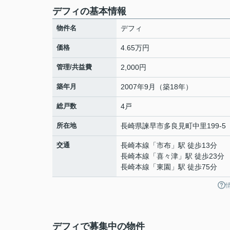
デフィの基本情報
物件名
デフィ
価格
4.65万円
管理/共益費
2,000円
築年月
2007年9月（築18年）
総戸数
4戸
所在地
長崎県
諫早市
多良見町中里
199-5
交通
長崎本線
「
市布
」駅 徒歩13分
長崎本線
「
喜々津
」駅 徒歩23分
長崎本線
「
東園
」駅 徒歩75分
デフィで募集中の物件