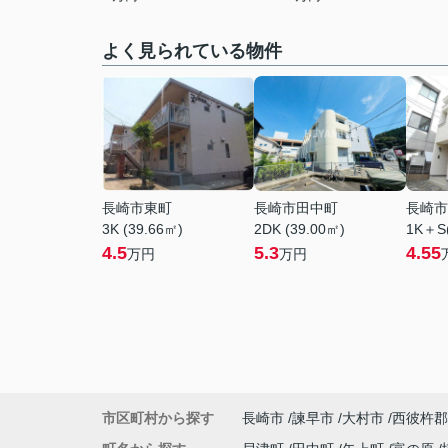
よく見られている物件
長崎市東町
長崎市田中町
長崎市
3K (39.66㎡)
2DK (39.00㎡)
1K＋S(
4.5
5.3
4.55
万円
万円
市区町村から探す
長崎市
諫早市
大村市
西彼杵郡