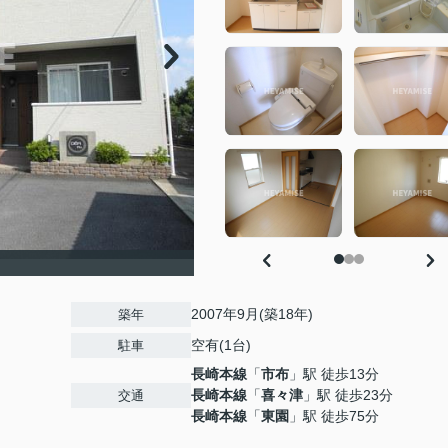
2007年9月(築18年)
築年
空有(1台)
駐車
長崎本線
「
市布
」駅 徒歩13分
長崎本線
「
喜々津
」駅 徒歩23分
交通
長崎本線
「
東園
」駅 徒歩75分