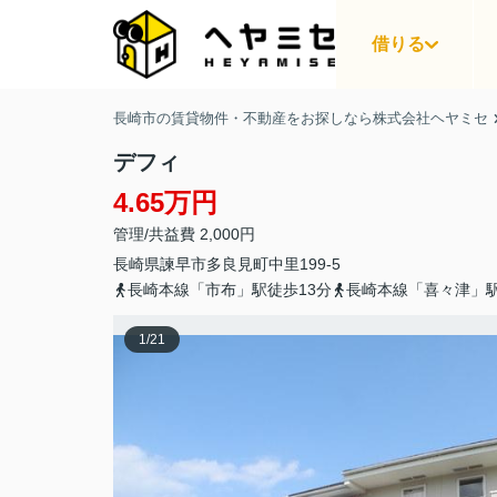
借りる
長崎市の賃貸物件・不動産をお探しなら株式会社ヘヤミセ
デフィ
4.65万円
管理/共益費 2,000円
長崎県
諫早市
多良見町中里
199-5
長崎本線「市布」駅徒歩13分
長崎本線「喜々津」駅
1
/
21