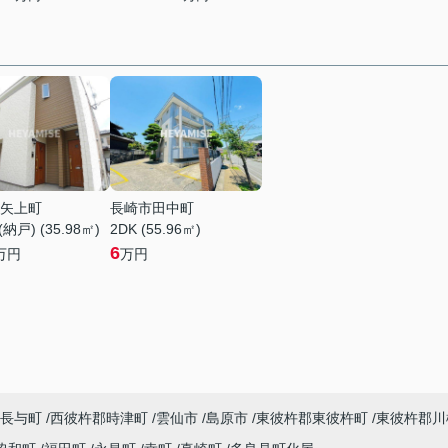
矢上町
長崎市田中町
納戸) (35.98㎡)
2DK (55.96㎡)
6
万円
万円
長与町
西彼杵郡時津町
雲仙市
島原市
東彼杵郡東彼杵町
東彼杵郡川