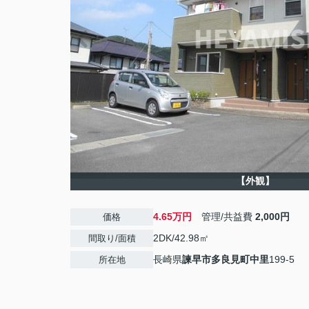
【外観】
4.65万円
管理/共益費
2,000円
価格
2DK/42.98㎡
間取り/面積
長崎県
諫早市
多良見町中里
199-5
所在地