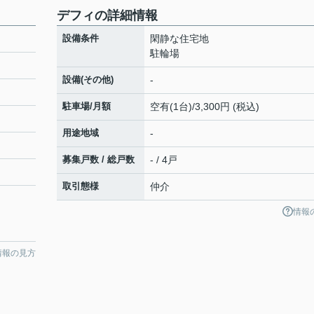
デフィの詳細情報
設備条件
閑静な住宅地
駐輪場
設備(その他)
-
駐車場/月額
空有(1台)/3,300円 (税込)
用途地域
-
募集戸数 / 総戸数
- / 4戸
取引態様
仲介
情報
情報の見方