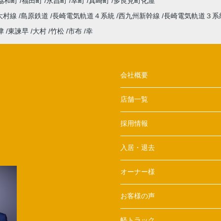
協和町
福田町
永昌町
幸町
真崎町
多良見町化屋
大村線
島原鉄道
長崎電気軌道４系統
西九州新幹線
長崎電気軌道３系
津
東諫早
大村
竹松
市布
幸
会社概要
店舗一覧
採用情報
入居・退去
オーナー様
お客様の声
軽トラック