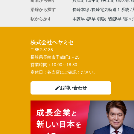
町名から探す
貝津町
田中町
矢上町
富の原
沿線から探す
長崎本線
長崎電気軌道１系統
駅から探す
本諫早
諫早
諏訪
西諫早
喜々
株式会社ヘヤミセ
〒852-8135
長崎県長崎市千歳町1－25
営業時間：
10:00～18:30
定休日：
各支店にご確認ください。
お問い合わせ