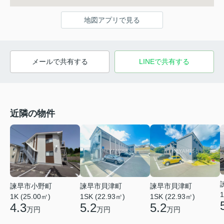
地図アプリで見る
メールで共有する
LINEで共有する
近隣の物件
諫早市貝津町
諫早市貝津町
諫早市小野町
1
1SK (22.93㎡)
1SK (22.93㎡)
1K (25.00㎡)
5.2
5.2
4.3
万円
万円
万円