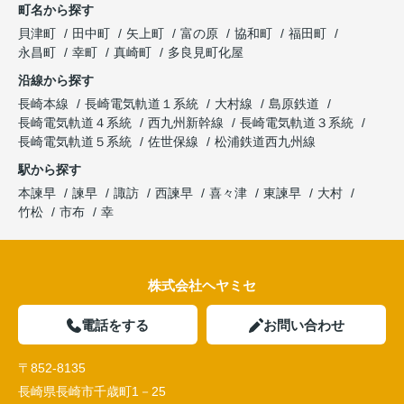
町名から探す
貝津町
田中町
矢上町
富の原
協和町
福田町
永昌町
幸町
真崎町
多良見町化屋
沿線から探す
長崎本線
長崎電気軌道１系統
大村線
島原鉄道
長崎電気軌道４系統
西九州新幹線
長崎電気軌道３系統
長崎電気軌道５系統
佐世保線
松浦鉄道西九州線
駅から探す
本諫早
諫早
諏訪
西諫早
喜々津
東諫早
大村
竹松
市布
幸
株式会社ヘヤミセ
電話をする
お問い合わせ
〒852-8135
長崎県長崎市千歳町1－25