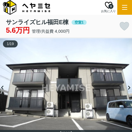
0
お気に入り
サンライズヒル福田E棟
空室1
5.6万円
管理/共益費 4,000円
1
/
19