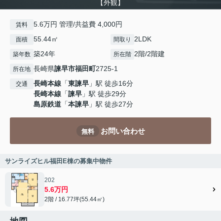
【外観】
5.6万円 管理/共益費 4,000円
賃料
55.44㎡
2LDK
面積
間取り
築24年
2階/2階建
築年数
所在階
長崎県
諫早市
福田町
2725-1
所在地
長崎本線
「
東諫早
」駅 徒歩16分
交通
長崎本線
「
諫早
」駅 徒歩29分
島原鉄道
「
本諫早
」駅 徒歩27分
お問い合わせ
無料
サンライズヒル福田E棟の募集中物件
202
5.6万円
2階 / 16.77坪(55.44㎡)