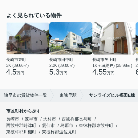
よく見られている物件
長崎市東町
長崎市田中町
長崎市矢上町
3K (39.66㎡)
2DK (39.00㎡)
1K＋S(納戸) (35.98㎡)
2
4.5
5.3
4.55
万円
万円
万円
諫早市の賃貸物件一覧
東諫早駅
サンライズヒル福田E棟
市区町村から探す
長崎市
諫早市
大村市
西彼杵郡長与町
西彼杵郡時津町
雲仙市
島原市
東彼杵郡東彼杵町
東彼杵郡川棚町
東彼杵郡波佐見町