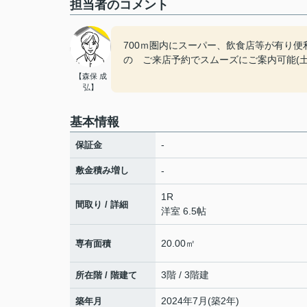
担当者のコメント
700ｍ圏内にスーパー、飲食店等が有り便
の ご来店予約でスムーズにご案内可能(
【森保 成
弘】
基本情報
-
保証金
敷金積み増し
-
1R
間取り / 詳細
洋室 6.5帖
20.00㎡
専有面積
3階 / 3階建
所在階 / 階建て
2024年7月(築2年)
築年月