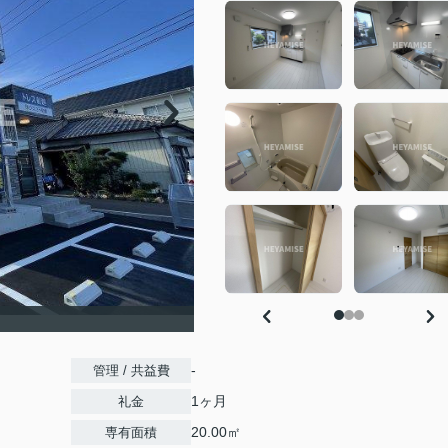
-
管理 / 共益費
1ヶ月
礼金
20.00㎡
専有面積