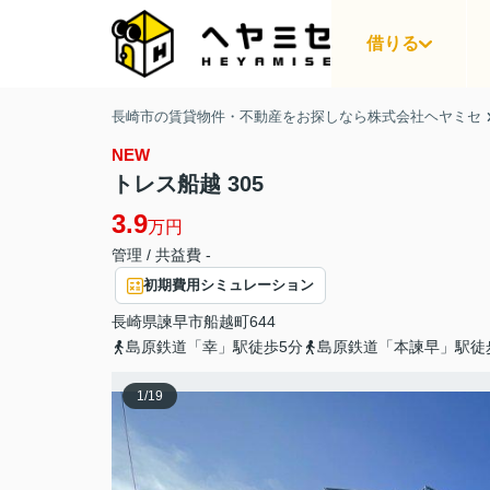
借りる
長崎市の賃貸物件・不動産をお探しなら株式会社ヘヤミセ
NEW
トレス船越 305
3.9
万円
管理 / 共益費 -
初期費用シミュレーション
長崎県
諫早市
船越町
644
島原鉄道「幸」駅徒歩5分
島原鉄道「本諫早」駅徒
1
/
19