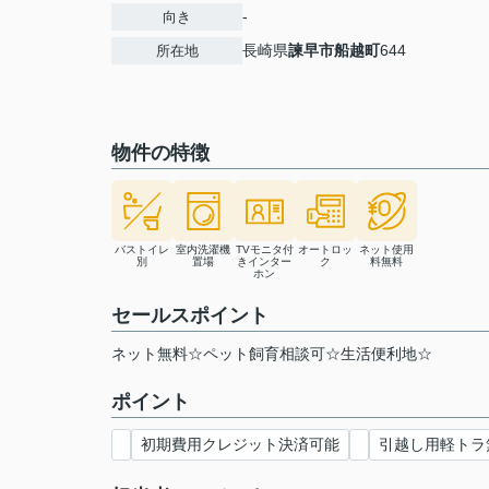
-
向き
長崎県
諫早市
船越町
644
所在地
物件の特徴
バストイレ
室内洗濯機
TVモニタ付
オートロッ
ネット使用
別
置場
きインター
ク
料無料
ホン
セールスポイント
ネット無料☆ペット飼育相談可☆生活便利地☆
ポイント
初期費用クレジット決済可能
引越し用軽トラ