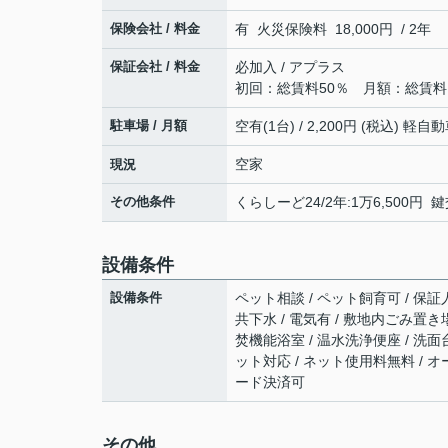
保険会社 / 料金
有 火災保険料 18,000円 / 2年
保証会社 / 料金
必加入 / アプラス
初回：総賃料50％ 月額：総賃料
駐車場 / 月額
空有(1台) / 2,200円 (税込) 軽
空家
現況
その他条件
くらしーど24/2年:1万6,500円 鍵
設備条件
設備条件
ペット相談 / ペット飼育可 / 保証人
共下水 / 電気有 / 敷地内ごみ置き
焚機能浴室 / 温水洗浄便座 / 洗面
ット対応 / ネット使用料無料 / オ
ード決済可
その他