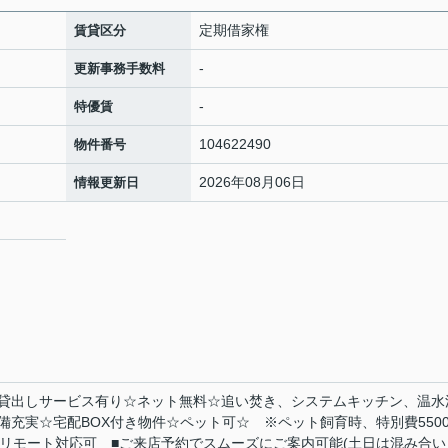
定期借家権
賃貸区分
-
更新事務手数料
-
特優賃
104622490
物件番号
2026年08月06日
情報更新日
貸出しサービス有り☆ネット無料☆追い焚き、システムキッチン、温水
充実☆宅配BOX付き物件☆ペット可☆ ※ペット飼育時、特別費5500
■リモート対応可 ■ご来店予約でスムーズにご案内可能(土日は混み合い