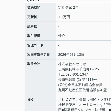
定期借家 2年
契約期間
1.1万円
更新料
-
総戸数
仲介
取引態様
-
管理コード
2026年08月13日
次回更新予定日
取扱会社
株式会社ヘヤミセ
長崎県長崎市千歳町1－25
TEL:095-801-1347
長崎県知事 (2) 第4118号
(公社)全日本不動産協会会員
九州不動産公正取引協議会加盟
備考
当社契約で、引越し用軽トラ無料
浄暖房便座、オートロックなど設備
円■初期費用クレジット決済可 