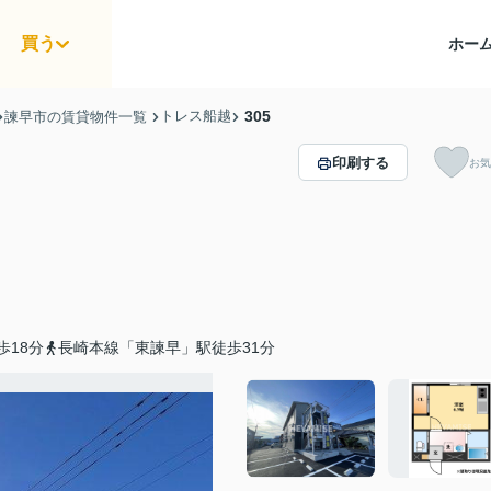
買う
ホー
トレス船越
305
諫早市の賃貸物件一覧
印刷する
お気
歩18分
長崎本線「東諫早」駅徒歩31分