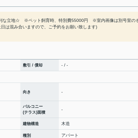
利な立地☆ ※ペット飼育時、特別費55000円 ※室内画像は別号室の
土日は混み合いますので、ご予約をお願い致します)
- / -
敷引 / 償却
-
向き
バルコニー
-
(テラス)面積
木造
建物構造
アパート
種別