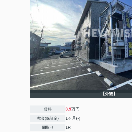
【外観】
3.9
万円
賃料
1ヶ月(-)
敷金(保証金)
1R
間取り