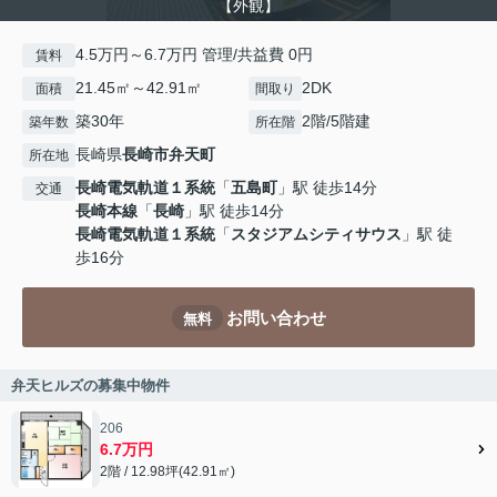
【外観】
4.5万円～6.7万円 管理/共益費 0円
賃料
21.45㎡～42.91㎡
2DK
面積
間取り
築30年
2階/5階建
築年数
所在階
長崎県
長崎市
弁天町
所在地
長崎電気軌道１系統
「
五島町
」駅 徒歩14分
交通
長崎本線
「
長崎
」駅 徒歩14分
長崎電気軌道１系統
「
スタジアムシティサウス
」駅 徒
歩16分
お問い合わせ
無料
弁天ヒルズの募集中物件
206
6.7万円
2階 / 12.98坪(42.91㎡)