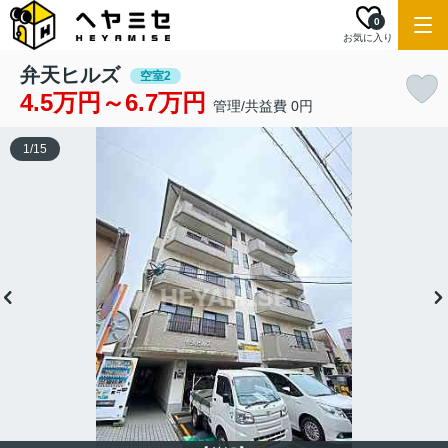
0
お気に入り
弁天ヒルズ
空室2
4.5万円～6.7万円
管理/共益費 0円
1
/
15