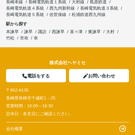
長崎本線
長崎電気軌道１系統
大村線
島原鉄道
長崎電気軌道４系統
西九州新幹線
長崎電気軌道３系統
長崎電気軌道５系統
佐世保線
松浦鉄道西九州線
駅から探す
本諫早
諫早
諏訪
西諫早
喜々津
東諫早
大村
竹松
市布
幸
株式会社ヘヤミセ
電話をする
お問い合わせ
〒852-8135
長崎県長崎市千歳町1－25
営業時間：
10:00～18:30
定休日：
各支店にご確認ください。
会社概要