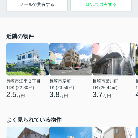
メールで共有する
LINEで共有する
近隣の物件
長崎市江平２丁目
長崎市扇町
長崎市梁川町
1DK (22.30㎡)
1K (23.59㎡)
1R (26.44㎡)
1
2.5
3.8
3.7
万円
万円
万円
よく見られている物件