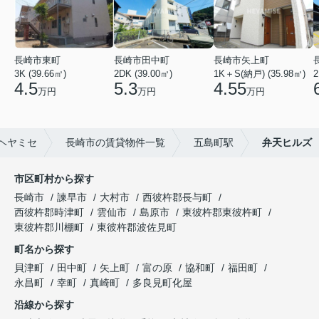
長崎市東町
長崎市田中町
長崎市矢上町
3K (39.66㎡)
2DK (39.00㎡)
1K＋S(納戸) (35.98㎡)
2
4.5
5.3
4.55
万円
万円
万円
ヘヤミセ
長崎市の賃貸物件一覧
五島町駅
弁天ヒルズ
市区町村から探す
長崎市
諫早市
大村市
西彼杵郡長与町
西彼杵郡時津町
雲仙市
島原市
東彼杵郡東彼杵町
東彼杵郡川棚町
東彼杵郡波佐見町
町名から探す
貝津町
田中町
矢上町
富の原
協和町
福田町
永昌町
幸町
真崎町
多良見町化屋
沿線から探す