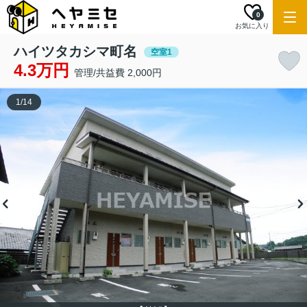
0
お気に入り
ハイツタカシマ町名
空室1
4.3万円
管理/共益費 2,000円
1
/
14