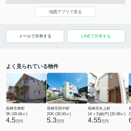
地図アプリで見る
メールで共有する
LINEで共有する
よく見られている物件
長崎市東町
長崎市田中町
長崎市矢上町
3K (39.66㎡)
2DK (39.00㎡)
1K＋S(納戸) (35.98㎡)
2
4.5
5.3
4.55
万円
万円
万円