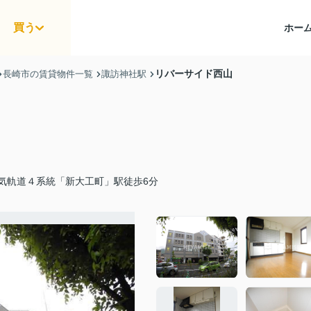
買う
ホー
リバーサイド西山
長崎市の賃貸物件一覧
諏訪神社駅
気軌道４系統「新大工町」駅徒歩6分