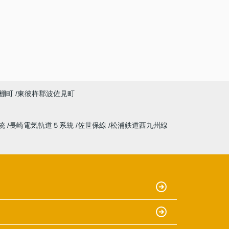
棚町
東彼杵郡波佐見町
統
長崎電気軌道５系統
佐世保線
松浦鉄道西九州線