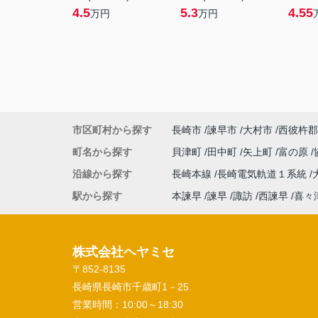
4.5
5.3
4.55
万円
万円
市区町村から探す
長崎市
諫早市
大村市
西彼杵郡
町名から探す
貝津町
田中町
矢上町
富の原
沿線から探す
長崎本線
長崎電気軌道１系統
駅から探す
本諫早
諫早
諏訪
西諫早
喜々
株式会社ヘヤミセ
〒852-8135
長崎県長崎市千歳町1－25
営業時間：
10:00～18:30