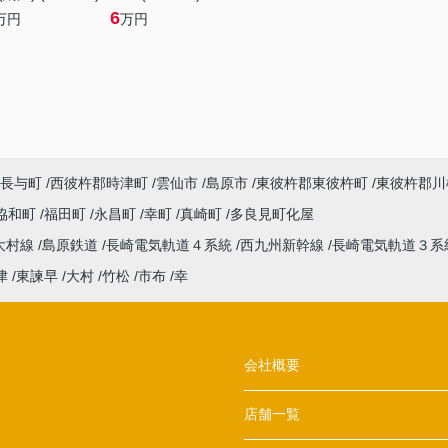
6
万円
万円
長与町
西彼杵郡時津町
雲仙市
島原市
東彼杵郡東彼杵町
東彼杵郡川
協和町
福田町
永昌町
幸町
真崎町
多良見町化屋
大村線
島原鉄道
長崎電気軌道４系統
西九州新幹線
長崎電気軌道３系
津
東諫早
大村
竹松
市布
幸
会社概要
店舗一覧