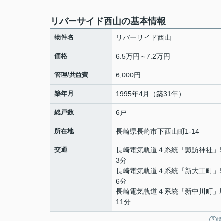
リバーサイド西山の基本情報
物件名
リバーサイド西山
価格
6.5万円～7.2万円
管理/共益費
6,000円
築年月
1995年4月（築31年）
総戸数
6戸
所在地
長崎県
長崎市
下西山町
1-14
交通
長崎電気軌道４系統
「
諏訪神社
」
3分
長崎電気軌道４系統
「
新大工町
」
6分
長崎電気軌道４系統
「
新中川町
」
11分