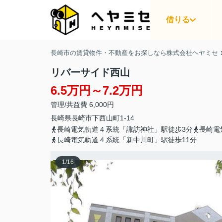
借りる
長崎市の賃貸物件・不動産をお探しなら株式会社ヘヤミセ
リバーサイド西山
6.5万円～7.2万円
管理/共益費 6,000円
長崎県
長崎市
下西山町
1-14
長崎電気軌道４系統「諏訪神社」駅徒歩3分
長崎電
長崎電気軌道４系統「新中川町」駅徒歩11分
1
/
16