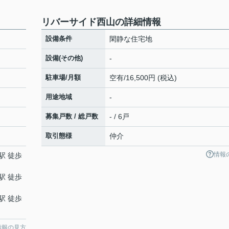
リバーサイド西山の詳細情報
設備条件
閑静な住宅地
設備(その他)
-
駐車場/月額
空有/16,500円 (税込)
用途地域
-
募集戸数 / 総戸数
- / 6戸
取引態様
仲介
情報
駅 徒歩
駅 徒歩
駅 徒歩
情報の見方