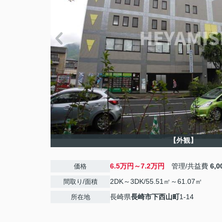
【外観】
6.5万円～7.2万円
管理/共益費
6,
価格
2DK～3DK/55.51㎡～61.07㎡
間取り/面積
長崎県
長崎市
下西山町
1-14
所在地