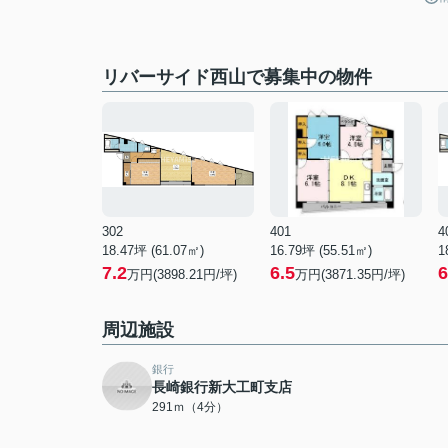
リバーサイド西山で募集中の物件
302
401
4
18.47坪 (61.07㎡)
16.79坪 (55.51㎡)
1
7.2
6.5
6
万円(3898.21円/坪)
万円(3871.35円/坪)
周辺施設
銀行
長崎銀行新大工町支店
291ｍ（4分）