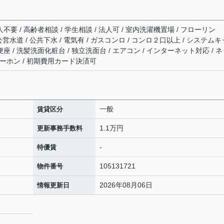
不要 / 高齢者相談 / 学生相談 / 法人可 / 室内洗濯機置場 / フローリン
 公営水道 / 公共下水 / 電気有 / ガスコンロ / コンロ２口以上 / システムキ
便座 / 洗髪洗面化粧台 / 独立洗面台 / エアコン / インターネット対応 / 
ターホン / 初期費用カード決済可
一般
賃貸区分
1.1万円
更新事務手数料
-
特優賃
105131721
物件番号
2026年08月06日
情報更新日