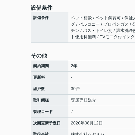
設備条件
設備条件
ペット相談 / ペット飼育可 / 保証人
グ / バルコニー / プロパンガス /
チン / バス・トイレ別 / 温水洗浄
ト使用料無料 / TVモニタ付イン
その他
2年
契約期間
-
更新料
30戸
総戸数
専属専任媒介
取引態様
7
管理コード
2026年08月12日
次回更新予定日
取扱会社
株式会社ヘヤミセ