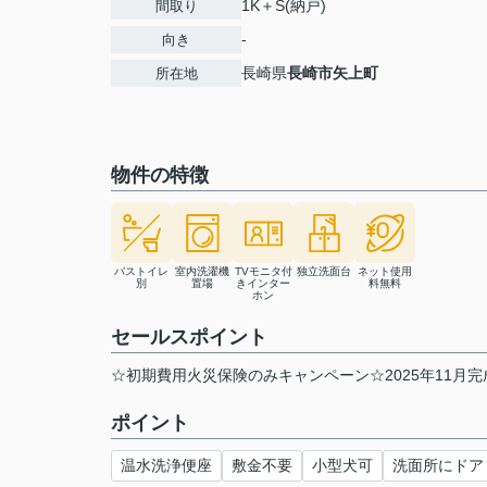
1K＋S(納戸)
間取り
-
向き
長崎県
長崎市
矢上町
所在地
物件の特徴
バストイレ
室内洗濯機
TVモニタ付
独立洗面台
ネット使用
別
置場
きインター
料無料
ホン
セールスポイント
☆初期費用火災保険のみキャンペーン☆2025年11月完
ポイント
温水洗浄便座
敷金不要
小型犬可
洗面所にドア