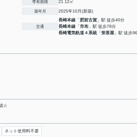
21.12㎡
専有面積
2025年10月(新築)
築年月
長崎本線
「
肥前古賀
」駅 徒歩40分
長崎本線
「
市布
」駅 徒歩78分
交通
長崎電気軌道４系統
「
蛍茶屋
」駅 徒歩9
成☆
ネット使用料不要