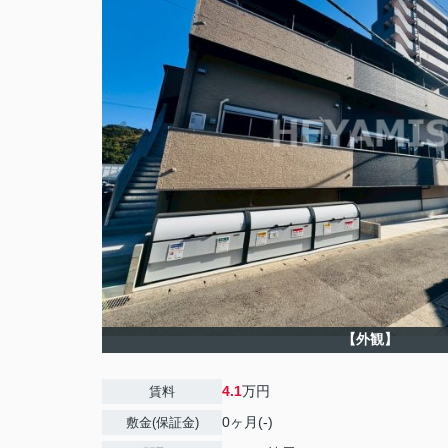
【外観】
4.1
万円
賃料
0ヶ月(-)
敷金(保証金)