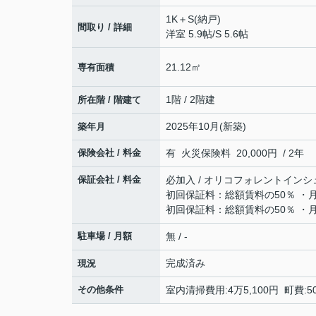
1K＋S(納戸)
間取り / 詳細
洋室 5.9帖
/
S 5.6帖
21.12㎡
専有面積
1階 / 2階建
所在階 / 階建て
2025年10月(新築)
築年月
保険会社 / 料金
有 火災保険料 20,000円 / 2年
保証会社 / 料金
必加入 / オリコフォレントインシ
初回保証料：総額賃料の50％ ・
初回保証料：総額賃料の50％ ・
駐車場 / 月額
無 / -
完成済み
現況
その他条件
室内清掃費用:4万5,100円 町費