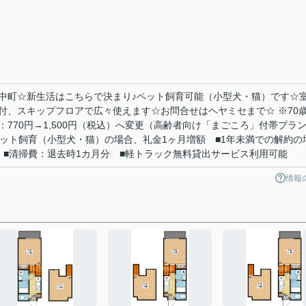
中町☆新生活はこちらで決まり♪ペット飼育可能（小型犬・猫）です☆
付、スキップフロアで広々使えます☆お問合せはヘヤミセまで☆ ※70
770円→1,500円（税込）へ変更（高齢者向け「まごころ」付帯プラ
ペット飼育（小型犬・猫）の場合、礼金1ヶ月増額 ■1年未満での解約の
 ■清掃費：退去時1カ月分 ■軽トラック無料貸出サービス利用可能
情報