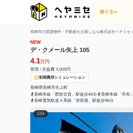
借りる
長崎市の賃貸物件・不動産をお探しなら株式会社ヘヤミセ
NEW
デ・クメール矢上 105
4.1
万円
管理 / 共益費 3,000円
初期費用シミュレーション
長崎県
長崎市
矢上町
長崎本線「肥前古賀」駅徒歩40分
長崎本線「市布」
長崎電気軌道４系統「蛍茶屋」駅徒歩96分
1
/
14