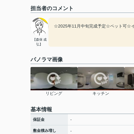
担当者のコメント
☆2025年11月中旬完成予定☆ペット可
【森保 成
弘】
パノラマ画像
リビング
キッチン
基本情報
-
保証金
敷金積み増し
-