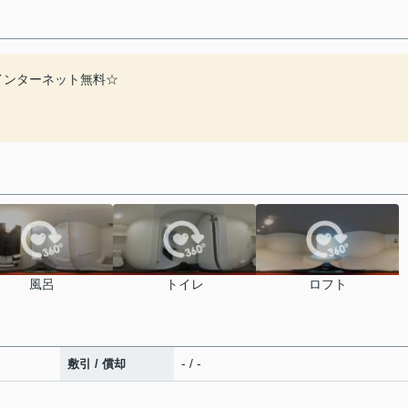
☆インターネット無料☆
風呂
トイレ
ロフト
- / -
敷引 / 償却