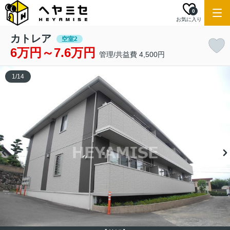
0
お気に入り
カトレア
空室2
6万円～7.6万円
管理/共益費 4,500円
1
/
14