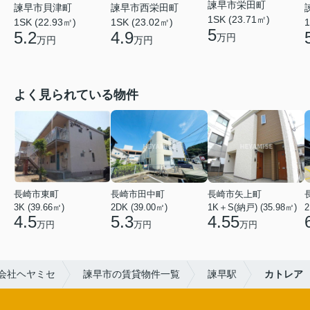
諫早市栄田町
諫早市貝津町
諫早市西栄田町
1SK (23.71㎡)
1SK (22.93㎡)
1SK (23.02㎡)
1
5
5.2
4.9
万円
万円
万円
よく見られている物件
長崎市東町
長崎市田中町
長崎市矢上町
3K (39.66㎡)
2DK (39.00㎡)
1K＋S(納戸) (35.98㎡)
2
4.5
5.3
4.55
万円
万円
万円
会社ヘヤミセ
諫早市の賃貸物件一覧
諫早駅
カトレア