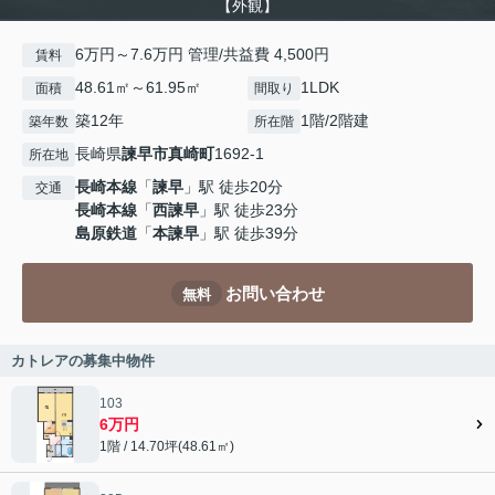
【外観】
6万円～7.6万円 管理/共益費 4,500円
賃料
48.61㎡～61.95㎡
1LDK
面積
間取り
築12年
1階/2階建
築年数
所在階
長崎県
諫早市
真崎町
1692-1
所在地
長崎本線
「
諫早
」駅 徒歩20分
交通
長崎本線
「
西諫早
」駅 徒歩23分
島原鉄道
「
本諫早
」駅 徒歩39分
お問い合わせ
無料
カトレアの募集中物件
103
6万円
1階 / 14.70坪(48.61㎡)