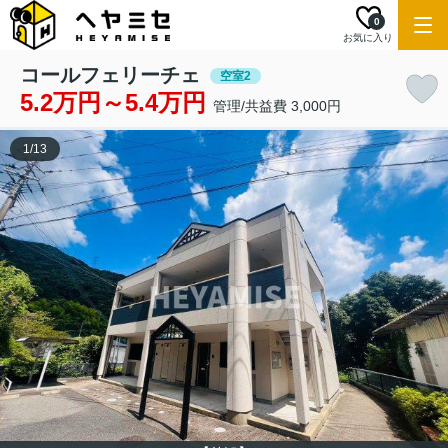
0
お気に入り
コールフェリーチェ
空室2
5.2万円～5.4万円
管理/共益費 3,000円
1
/
13