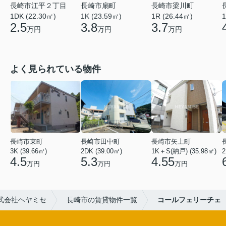
長崎市江平２丁目
長崎市扇町
長崎市梁川町
1DK (22.30㎡)
1K (23.59㎡)
1R (26.44㎡)
1
2.5
3.8
3.7
万円
万円
万円
よく見られている物件
長崎市東町
長崎市田中町
長崎市矢上町
3K (39.66㎡)
2DK (39.00㎡)
1K＋S(納戸) (35.98㎡)
2
4.5
5.3
4.55
万円
万円
万円
式会社ヘヤミセ
長崎市の賃貸物件一覧
コールフェリーチェ