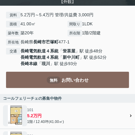
【外観】
5.2万円～5.4万円 管理/共益費 3,000円
賃料
41.00㎡
1LDK
面積
間取り
築20年
1階/2階建
築年数
所在階
長崎県
長崎市
芒塚町
477-1
所在地
長崎電気軌道４系統
「
蛍茶屋
」駅 徒歩48分
交通
長崎電気軌道４系統
「
新中川町
」駅 徒歩52分
長崎本線
「
現川
」駅 徒歩93分
お問い合わせ
無料
コールフェリーチェの募集中物件
101
5.2万円
1階 / 12.40坪(41.00㎡)