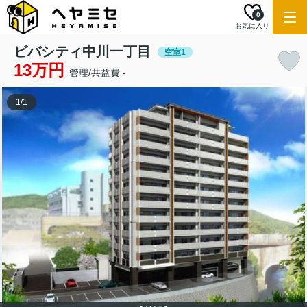
0
お気に入り
ビバシティ中川一丁目
空室1
13万円
管理/共益費 -
1
/
1