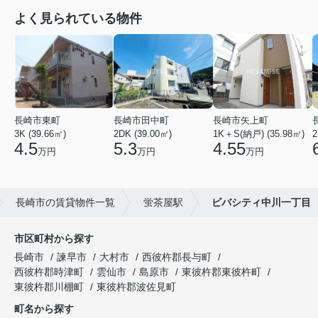
よく見られている物件
長崎市東町
長崎市田中町
長崎市矢上町
3K (39.66㎡)
2DK (39.00㎡)
1K＋S(納戸) (35.98㎡)
2
4.5
5.3
4.55
万円
万円
万円
長崎市の賃貸物件一覧
蛍茶屋駅
ビバシティ中川一丁目
市区町村から探す
長崎市
諫早市
大村市
西彼杵郡長与町
西彼杵郡時津町
雲仙市
島原市
東彼杵郡東彼杵町
東彼杵郡川棚町
東彼杵郡波佐見町
町名から探す