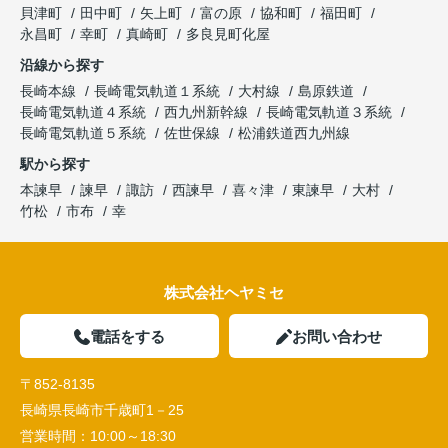
貝津町
田中町
矢上町
富の原
協和町
福田町
永昌町
幸町
真崎町
多良見町化屋
沿線から探す
長崎本線
長崎電気軌道１系統
大村線
島原鉄道
長崎電気軌道４系統
西九州新幹線
長崎電気軌道３系統
長崎電気軌道５系統
佐世保線
松浦鉄道西九州線
駅から探す
本諫早
諫早
諏訪
西諫早
喜々津
東諫早
大村
竹松
市布
幸
株式会社ヘヤミセ
電話をする
お問い合わせ
〒852-8135
長崎県長崎市千歳町1－25
営業時間：
10:00～18:30