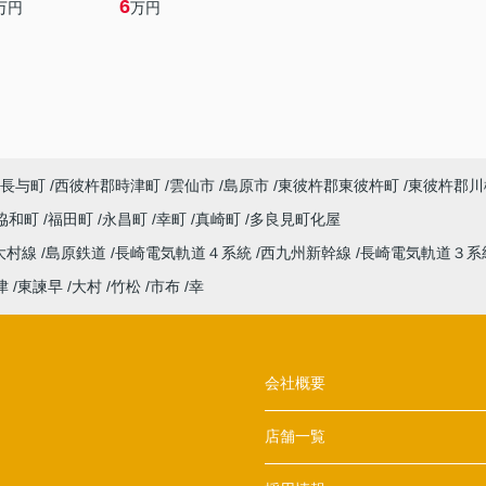
6
万円
万円
長与町
西彼杵郡時津町
雲仙市
島原市
東彼杵郡東彼杵町
東彼杵郡川
協和町
福田町
永昌町
幸町
真崎町
多良見町化屋
大村線
島原鉄道
長崎電気軌道４系統
西九州新幹線
長崎電気軌道３系
津
東諫早
大村
竹松
市布
幸
会社概要
店舗一覧