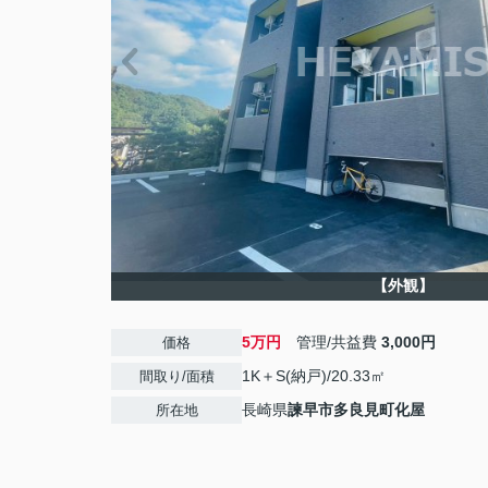
【外観】
5万円
管理/共益費
3,000円
価格
1K＋S(納戸)/20.33㎡
間取り/面積
長崎県
諫早市
多良見町化屋
所在地