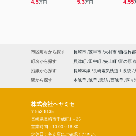
4.5
5.3
4.55
万円
万円
市区町村から探す
長崎市
諫早市
大村市
西彼杵郡
町名から探す
貝津町
田中町
矢上町
富の原
沿線から探す
長崎本線
長崎電気軌道１系統
駅から探す
本諫早
諫早
諏訪
西諫早
喜々
株式会社ヘヤミセ
〒852-8135
長崎県長崎市千歳町1－25
営業時間：
10:00～18:30
定休日：
各支店にご確認ください。