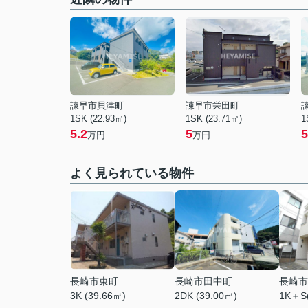
諫早市貝津町
諫早市栄田町
1SK (22.93㎡)
1SK (23.71㎡)
1
5.2
5
5
万円
万円
よく見られている物件
長崎市東町
長崎市田中町
長崎市
3K (39.66㎡)
2DK (39.00㎡)
1K＋S(