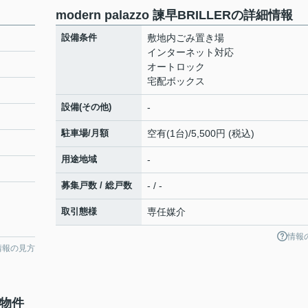
modern palazzo 諫早BRILLERの詳細情報
設備条件
敷地内ごみ置き場
インターネット対応
オートロック
宅配ボックス
設備(その他)
-
駐車場/月額
空有(1台)/5,500円 (税込)
用途地域
-
募集戸数 / 総戸数
- / -
取引態様
専任媒介
情報
情報の見方
の物件