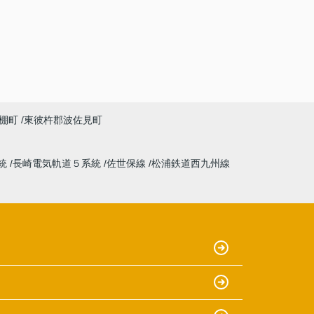
棚町
東彼杵郡波佐見町
統
長崎電気軌道５系統
佐世保線
松浦鉄道西九州線