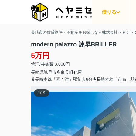
借りる
長崎市の賃貸物件・不動産をお探しなら株式会社ヘヤミセ
modern palazzo 諫早BRILLER
5万円
管理/共益費 3,000円
長崎県
諫早市
多良見町化屋
長崎本線「喜々津」駅徒歩8分
長崎本線「市布」駅
1
/
19