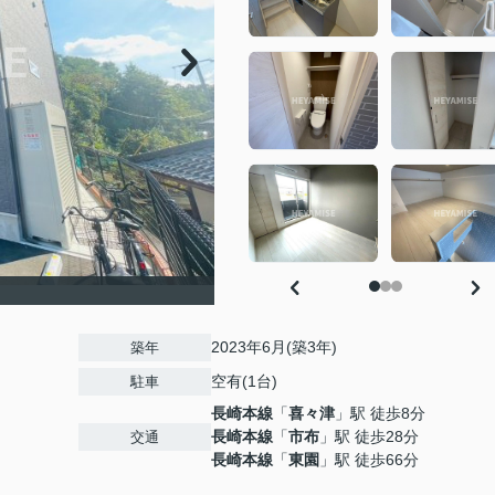
2023年6月(築3年)
築年
空有(1台)
駐車
長崎本線
「
喜々津
」駅 徒歩8分
長崎本線
「
市布
」駅 徒歩28分
交通
長崎本線
「
東園
」駅 徒歩66分