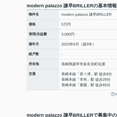
modern palazzo 諫早BRILLERの基本情報
物件名
modern palazzo 諫早BRILLER
価格
5万円
管理/共益費
3,000円
築年月
2023年6月（築3年）
総戸数
-
所在地
長崎県
諫早市
多良見町化屋
交通
長崎本線
「
喜々津
」駅 徒歩8分
長崎本線
「
市布
」駅 徒歩28分
長崎本線
「
東園
」駅 徒歩66分
modern palazzo 諫早BRILLERで募集中