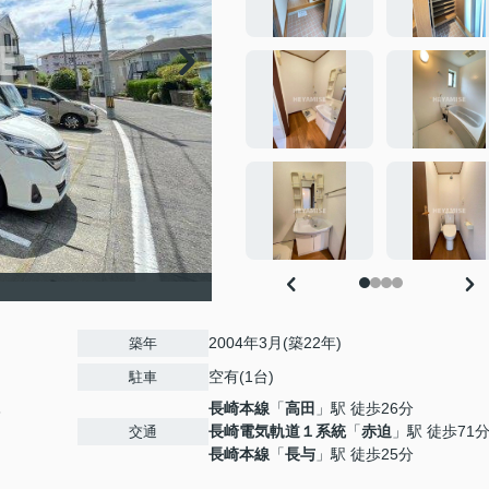
2004年3月(築22年)
築年
空有(1台)
駐車
長崎本線
「
高田
」駅 徒歩26分
6
長崎電気軌道１系統
「
赤迫
」駅 徒歩71
交通
長崎本線
「
長与
」駅 徒歩25分