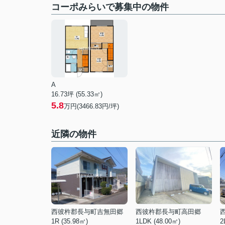
コーポみらいで募集中の物件
A
16.73坪 (55.33㎡)
5.8
万円(3466.83円/坪)
近隣の物件
西彼杵郡長与町吉無田郷
西彼杵郡長与町高田郷
1R (35.98㎡)
1LDK (48.00㎡)
2