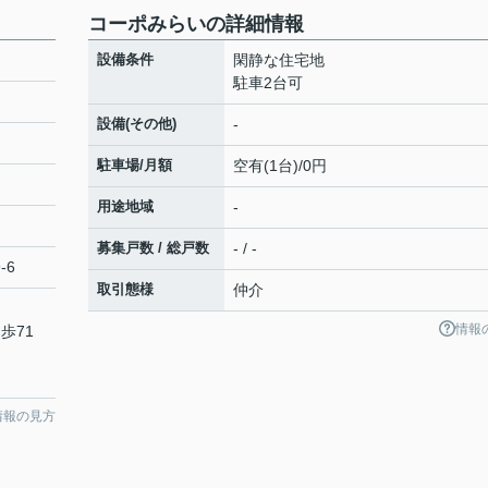
コーポみらいの詳細情報
設備条件
閑静な住宅地
駐車2台可
設備(その他)
-
駐車場/月額
空有(1台)/0円
用途地域
-
募集戸数 / 総戸数
- / -
-6
取引態様
仲介
情報
歩71
情報の見方