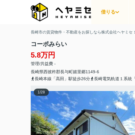
借りる
長崎市の賃貸物件・不動産をお探しなら株式会社ヘヤミセ
コーポみらい
5.8万円
管理/共益費 -
長崎県
西彼杵郡長与町
嬉里郷
1149-6
長崎本線「高田」駅徒歩26分
長崎電気軌道１系統「
1
/
28