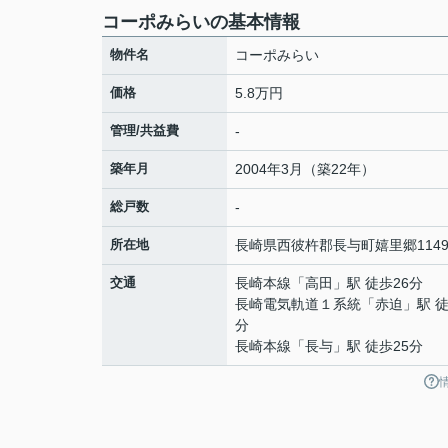
コーポみらいの基本情報
物件名
コーポみらい
価格
5.8万円
管理/共益費
-
築年月
2004年3月（築22年）
総戸数
-
所在地
長崎県
西彼杵郡長与町
嬉里郷
1149
交通
長崎本線
「
高田
」駅 徒歩26分
長崎電気軌道１系統
「
赤迫
」駅 徒
分
長崎本線
「
長与
」駅 徒歩25分