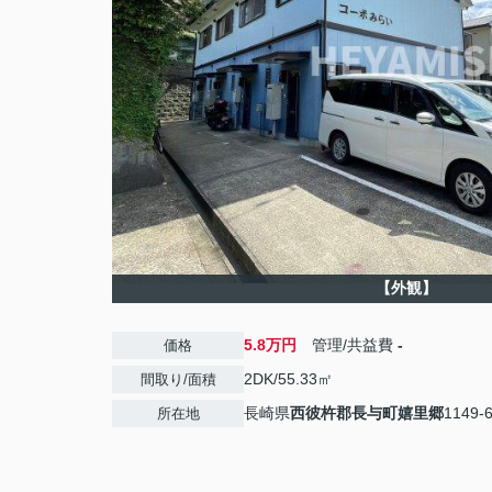
【外観】
5.8万円
管理/共益費
-
価格
2DK/55.33㎡
間取り/面積
長崎県
西彼杵郡長与町
嬉里郷
1149-
所在地