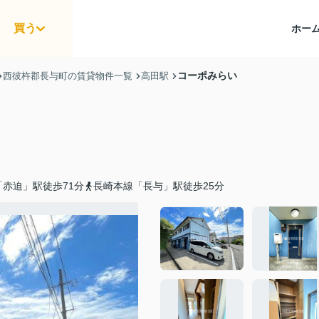
買う
ホー
コーポみらい
西彼杵郡長与町の賃貸物件一覧
高田駅
赤迫」駅徒歩71分
長崎本線「長与」駅徒歩25分