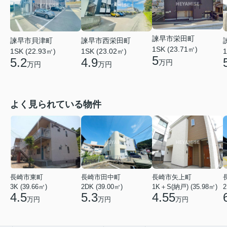
諫早市栄田町
諫早市貝津町
諫早市西栄田町
1SK (23.71㎡)
1SK (22.93㎡)
1SK (23.02㎡)
1
5
5.2
4.9
万円
万円
万円
よく見られている物件
長崎市東町
長崎市田中町
長崎市矢上町
3K (39.66㎡)
2DK (39.00㎡)
1K＋S(納戸) (35.98㎡)
2
4.5
5.3
4.55
万円
万円
万円