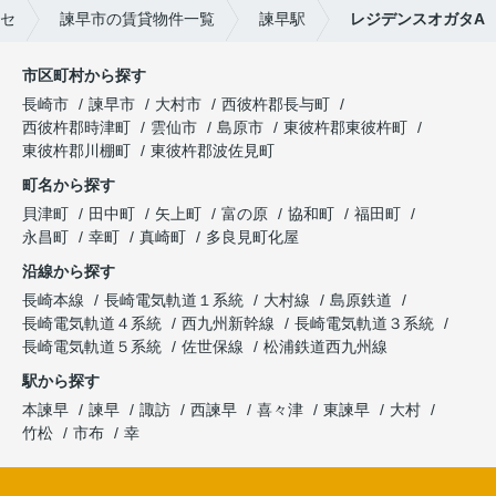
セ
諫早市の賃貸物件一覧
諫早駅
レジデンスオガタA
市区町村から探す
長崎市
諫早市
大村市
西彼杵郡長与町
西彼杵郡時津町
雲仙市
島原市
東彼杵郡東彼杵町
東彼杵郡川棚町
東彼杵郡波佐見町
町名から探す
貝津町
田中町
矢上町
富の原
協和町
福田町
永昌町
幸町
真崎町
多良見町化屋
沿線から探す
長崎本線
長崎電気軌道１系統
大村線
島原鉄道
長崎電気軌道４系統
西九州新幹線
長崎電気軌道３系統
長崎電気軌道５系統
佐世保線
松浦鉄道西九州線
駅から探す
本諫早
諫早
諏訪
西諫早
喜々津
東諫早
大村
竹松
市布
幸