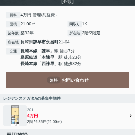
【外観】
4万円 管理/共益費 -
賃料
21.00㎡
1K
面積
間取り
築32年
2階/2階建
築年数
所在階
長崎県
諫早市
永昌町
21-64
所在地
長崎本線
「
諫早
」駅 徒歩7分
交通
島原鉄道
「
本諫早
」駅 徒歩23分
長崎本線
「
西諫早
」駅 徒歩32分
お問い合わせ
無料
レジデンスオガタAの募集中物件
201
4万円
2階 / 6.35坪(21.00㎡)