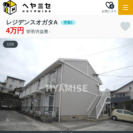
0
お気に入り
レジデンスオガタA
空室1
4万円
管理/共益費 -
1
/
16