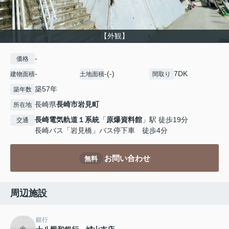
【外観】
-
価格
-
-(-)
7DK
建物面積
土地面積
間取り
築57年
築年数
長崎県
長崎市
岩見町
所在地
長崎電気軌道１系統
「
原爆資料館
」駅 徒歩19分
交通
長崎バス「岩見橋」バス停下車 徒歩4分
お問い合わせ
無料
周辺施設
銀行