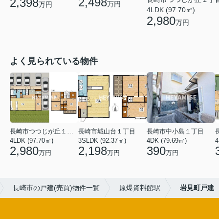
2,498
2,398
万円
万円
4LDK (97.70㎡)
2,980
万円
よく見られている物件
長崎市つつじが丘１丁目
長崎市城山台１丁目
長崎市中小島１丁目
4LDK (97.70㎡)
3SLDK (92.37㎡)
4DK (79.69㎡)
4
2,980
2,198
390
万円
万円
万円
長崎市の戸建(売買)物件一覧
原爆資料館駅
岩見町戸建