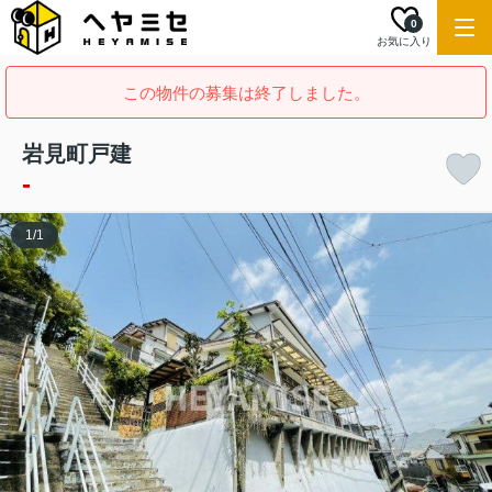
0
お気に入り
この物件の募集は終了しました。
岩見町戸建
-
1
/
1