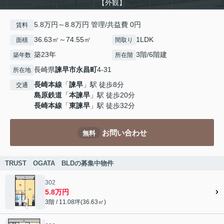
【外観】
5.8万円～8.8万円 管理/共益費 0円
賃料
36.63㎡～74.55㎡
1LDK
面積
間取り
築23年
3階/6階建
築年数
所在階
長崎県
諫早市
永昌町
4-31
所在地
長崎本線
「
諫早
」駅 徒歩8分
交通
島原鉄道
「
本諫早
」駅 徒歩20分
長崎本線
「
東諫早
」駅 徒歩32分
お問い合わせ
無料
TRUST OGATA BLDの募集中物件
302
5.8万円
3階 / 11.08坪(36.63㎡)