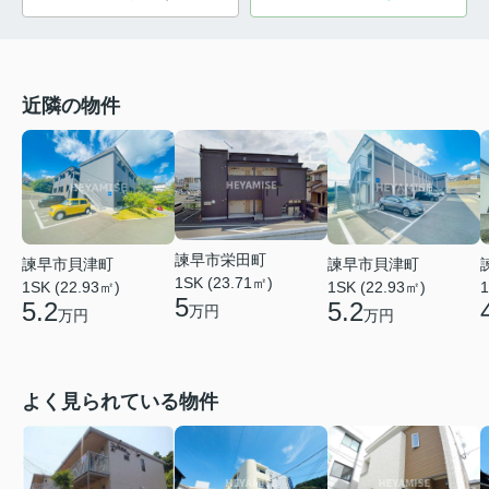
近隣の物件
諫早市栄田町
諫早市貝津町
諫早市貝津町
1SK (23.71㎡)
1SK (22.93㎡)
1SK (22.93㎡)
1
5
5.2
5.2
万円
万円
万円
よく見られている物件