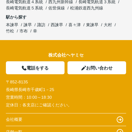
長崎電気軌道４系統
西九州新幹線
長崎電気軌道３系統
長崎電気軌道５系統
佐世保線
松浦鉄道西九州線
駅から探す
本諫早
諫早
諏訪
西諫早
喜々津
東諫早
大村
竹松
市布
幸
株式会社ヘヤミセ
電話をする
お問い合わせ
〒852-8135
長崎県長崎市千歳町1－25
営業時間：
10:00～18:30
定休日：
各支店にご確認ください。
会社概要