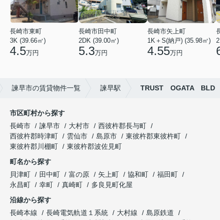
長崎市東町
長崎市田中町
長崎市矢上町
3K (39.66㎡)
2DK (39.00㎡)
1K＋S(納戸) (35.98㎡)
2
4.5
5.3
4.55
万円
万円
万円
諫早市の賃貸物件一覧
諫早駅
TRUST OGATA BLD
市区町村から探す
長崎市
諫早市
大村市
西彼杵郡長与町
西彼杵郡時津町
雲仙市
島原市
東彼杵郡東彼杵町
東彼杵郡川棚町
東彼杵郡波佐見町
町名から探す
貝津町
田中町
富の原
矢上町
協和町
福田町
永昌町
幸町
真崎町
多良見町化屋
沿線から探す
長崎本線
長崎電気軌道１系統
大村線
島原鉄道