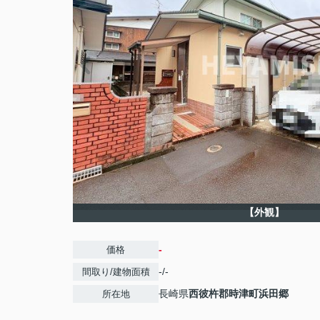
【外観】
-
価格
-/-
間取り/建物面積
長崎県
西彼杵郡時津町
浜田郷
所在地