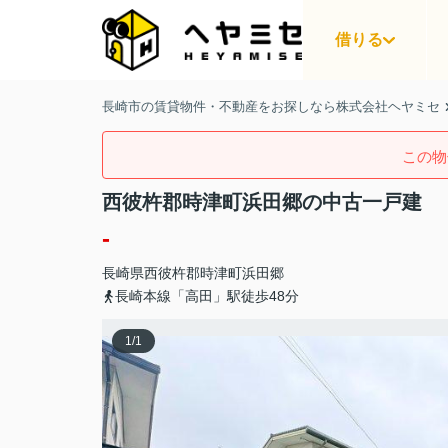
借りる
長崎市の賃貸物件・不動産をお探しなら株式会社ヘヤミセ
この物
西彼杵郡時津町浜田郷の中古一戸建
-
長崎県
西彼杵郡時津町
浜田郷
長崎本線「高田」駅徒歩48分
1
/
1