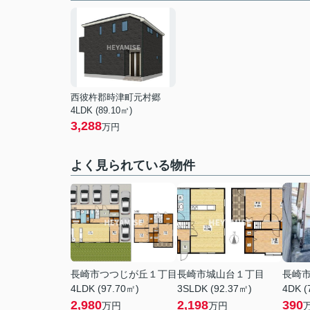
西彼杵郡時津町元村郷
4LDK (89.10㎡)
3,288
万円
よく見られている物件
長崎市つつじが丘１丁目
長崎市城山台１丁目
長崎
4LDK (97.70㎡)
3SLDK (92.37㎡)
4DK (
2,980
2,198
390
万円
万円