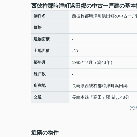
西彼杵郡時津町浜田郷の中古一戸建の基本
物件名
西彼杵郡時津町浜田郷の中古一戸
価格
-
建物面積
-
土地面積
-(-)
築年月
1983年7月（築43年）
総戸数
-
所在地
長崎県
西彼杵郡時津町
浜田郷
交通
長崎本線
「
高田
」駅 徒歩48分
近隣の物件