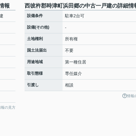
情報
西彼杵郡時津町浜田郷の中古一戸建の詳細情
建
設備条件
駐車2台可
設備(その他)
-
土地権利
所有権
国土法届出
不要
用途地域
第一種住居
取引態様
専任媒介
引渡し
相談
情報
情報の見方