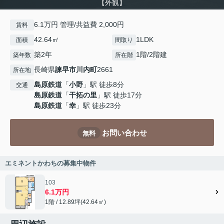
【外観】
6.1万円 管理/共益費 2,000円
賃料
42.64㎡
1LDK
面積
間取り
築2年
1階/2階建
築年数
所在階
長崎県
諫早市
川内町
2661
所在地
島原鉄道
「
小野
」駅 徒歩8分
交通
島原鉄道
「
干拓の里
」駅 徒歩17分
島原鉄道
「
幸
」駅 徒歩23分
お問い合わせ
無料
エミネントかわちの募集中物件
103
6.1万円
1階 / 12.89坪(42.64㎡)