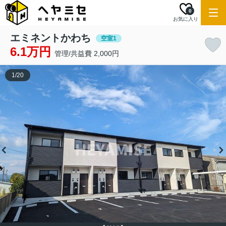
0
お気に入り
エミネントかわち
空室1
6.1万円
管理/共益費 2,000円
1
/
20