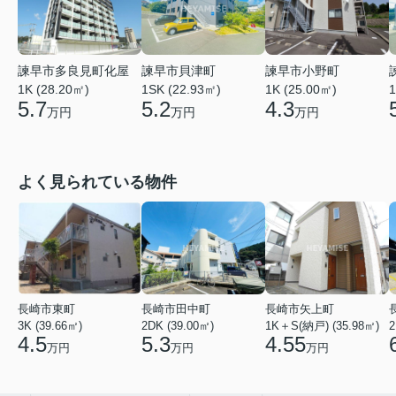
諫早市貝津町
諫早市多良見町化屋
諫早市小野町
1SK (22.93㎡)
1
1K (28.20㎡)
1K (25.00㎡)
5.2
5.7
4.3
万円
万円
万円
よく見られている物件
長崎市東町
長崎市田中町
長崎市矢上町
3K (39.66㎡)
2DK (39.00㎡)
1K＋S(納戸) (35.98㎡)
2
4.5
5.3
4.55
万円
万円
万円