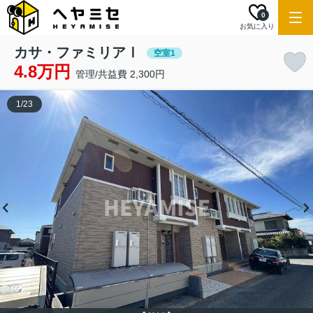
0
お気に入り
カサ・ファミリアⅠ
空室1
4.8万円
管理/共益費 2,300円
1
/
23