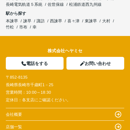
長崎電気軌道５系統
佐世保線
松浦鉄道西九州線
駅から探す
本諫早
諫早
諏訪
西諫早
喜々津
東諫早
大村
竹松
市布
幸
株式会社ヘヤミセ
電話をする
お問い合わせ
〒852-8135
長崎県長崎市千歳町1－25
営業時間：
10:00～18:30
定休日：
各支店にご確認ください。
会社概要
店舗一覧