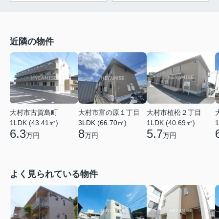
近隣の物件
大村市古賀島町
大村市富の原１丁目
大村市植松２丁目
1LDK (43.41㎡)
3LDK (66.70㎡)
1LDK (40.69㎡)
1
6.3
8
5.7
万円
万円
万円
よく見られている物件