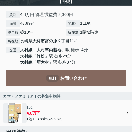
【外観】
4.8万円 管理/共益費 2,300円
賃料
45.89㎡
1LDK
面積
間取り
築10年
1階/2階建
築年数
所在階
長崎県
大村市
富の原
２丁目11-1
所在地
大村線
「
大村車両基地
」駅 徒歩14分
交通
大村線
「
竹松
」駅 徒歩24分
大村線
「
新大村
」駅 徒歩37分
お問い合わせ
無料
カサ・ファミリアⅠの募集中物件
101
4.8万円
1階 / 13.88坪(45.89㎡)