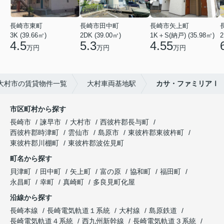
長崎市東町
長崎市田中町
長崎市矢上町
3K (39.66㎡)
2DK (39.00㎡)
1K＋S(納戸) (35.98㎡)
2
4.5
5.3
4.55
万円
万円
万円
大村市の賃貸物件一覧
大村車両基地駅
カサ・ファミリアⅠ
市区町村から探す
長崎市
諫早市
大村市
西彼杵郡長与町
西彼杵郡時津町
雲仙市
島原市
東彼杵郡東彼杵町
東彼杵郡川棚町
東彼杵郡波佐見町
町名から探す
貝津町
田中町
矢上町
富の原
協和町
福田町
永昌町
幸町
真崎町
多良見町化屋
沿線から探す
長崎本線
長崎電気軌道１系統
大村線
島原鉄道
長崎電気軌道４系統
西九州新幹線
長崎電気軌道３系統